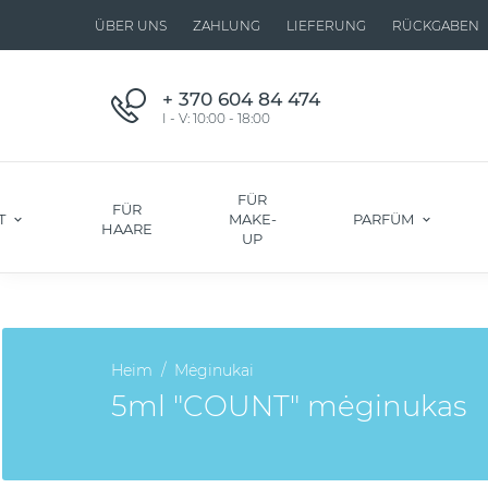
ÜBER UNS
ZAHLUNG
LIEFERUNG
RÜCKGABEN
+ 370 604 84 474
I - V: 10:00 - 18:00
FÜR
FÜR
T
MAKE-
PARFÜM
HAARE
UP
Heim
Mėginukai
5ml "COUNT" mėginukas