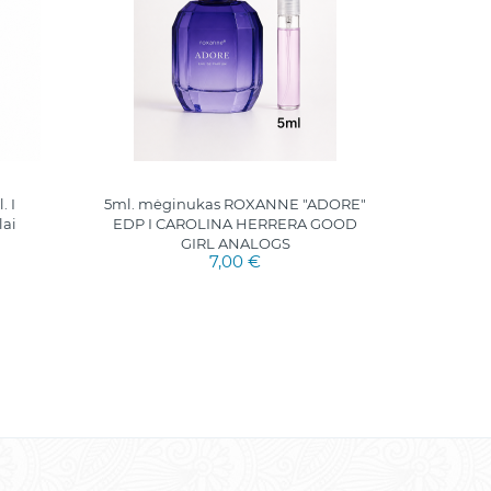
 I
5ml. mėginukas ROXANNE "ADORE"
5ml. 
lai
EDP I CAROLINA HERRERA GOOD
GIRL ANALOGS
7,00 €