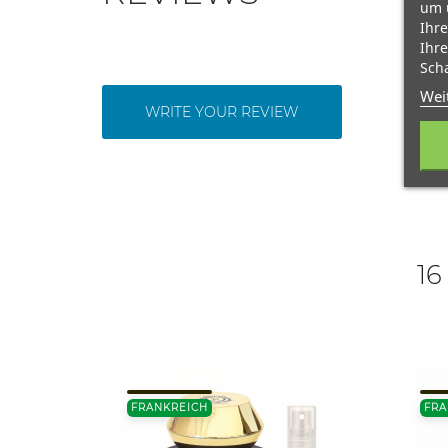
um 
Ihre
Ihre
Scha
Wei
WRITE YOUR REVIEW
16
FRANKREICH
FRA