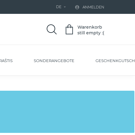
DE


ANMELDEN
Warenkorb
still empty :(
RAŠTIS
SONDERANGEBOTE
GESCHENKGUTSCH