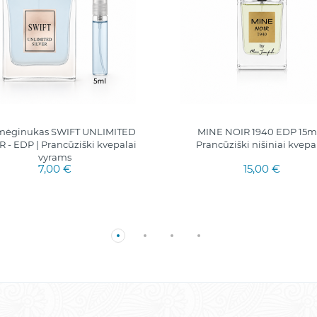
 mėginukas SWIFT UNLIMITED
MINE NOIR 1940 EDP 15ml.
R - EDP | Prancūziški kvepalai
Prancūziški nišiniai kvepa
vyrams
7,00 €
15,00 €