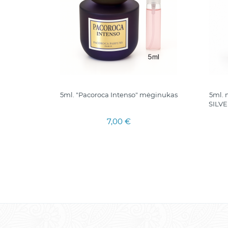
INTENSE
5ml. "Pacoroca Intenso" mėginukas
5ml.
 VANILLE
SILVE
7,00 €