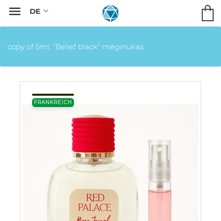

copy of 5ml. "Belief black" mėginukas
FRANKREICH