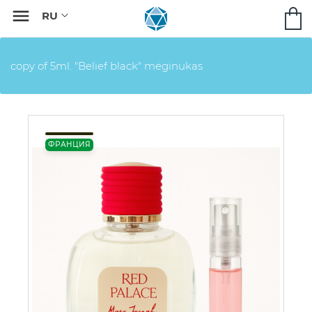

copy of 5ml. "Belief black" mėginukas
ФРАНЦИЯ