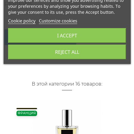
improve our services and show you advertising related to
REVIEWS
your preferences by analyzing your browsing habits. To
give your consent to its use, press the Accept button.
Cookie policy
Customize cookies
I ACCEPT
WRITE YOUR REVIEW
REJECT ALL
В этой категории 16 товаров:
ФРАНЦИЯ