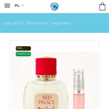

copy of 5ml. "Belief black" mėginukas
5ML.
FRANCJA