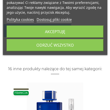
pokazywać Ci reklamy związane z Twoimi preferencjami,
RECENZJE
analizując Twoje nawyki nawigacja. Aby wyrazić zgodę na
jego użycie, naciśnij przycisk Akceptuj.
Polityka cookies
Dostosuj pliki cookie
NAPISZ SWOJĄ RECENZJĘ
AKCEPTUJĘ
ODRZUĆ WSZYSTKO
16 inne produkty należące do tej samej kategorii:
FRANCJA