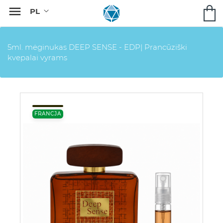

5ml. mėginukas DEEP SENSE - EDP| Prancūziški
kvepalai vyrams
FRANCJA