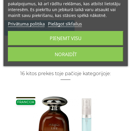
pakalpojumus, kā arī rādītu reklāmas, kas atbilst lietotāju
interesēm. Es piekrītu un jebkurā laikā varu atsaukt vai
mainīt savu piekrišanu, kas stāsies spēkā nākotnē.
Privātuma politika
Pielāgot sīkfailus
WRITE YOUR REVIEW
PIEŅEMT VISU
NORAIDĪT
16 kitos prekės toje pačioje kategorijoje:
FRANCIJA