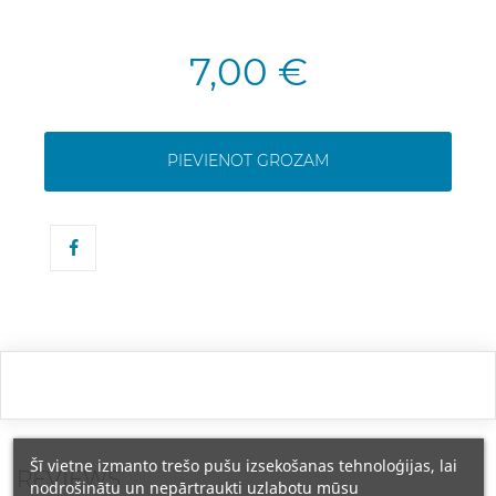
7,00 €
PIEVIENOT GROZAM
Šī vietne izmanto trešo pušu izsekošanas tehnoloģijas, lai
REVIEWS
nodrošinātu un nepārtraukti uzlabotu mūsu