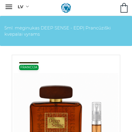

5ml. mėginukas DEEP SENSE - EDP| Prancūziški
kvepalai vyrams
FRANCIJA