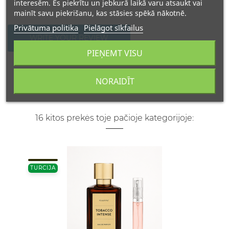
interesēm. Es piekrītu un jebkurā laikā varu atsaukt vai
mainīt savu piekrišanu, kas stāsies spēkā nākotnē.
Privātuma politika
Pielāgot sīkfailus
WRITE YOUR REVIEW
PIEŅEMT VISU
NORAIDĪT
16 kitos prekės toje pačioje kategorijoje:
TURCIJA