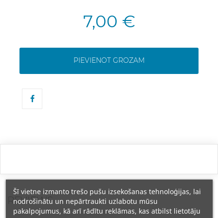
7,00 €
PIEVIENOT GROZAM
Šī vietne izmanto trešo pušu izsekošanas tehnoloģijas, lai
REVIEWS
nodrošinātu un nepārtraukti uzlabotu mūsu
pakalpojumus, kā arī rādītu reklāmas, kas atbilst lietotāju