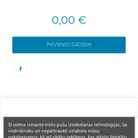
0,00 €
PIEVIENOT GROZAM
Šī vietne izmanto trešo pušu izsekošanas tehnoloģijas, lai
nodrošinātu un nepārtraukti uzlabotu mūsu
REVIEWS
pakalpojumus, kā arī rādītu reklāmas, kas atbilst lietotāju