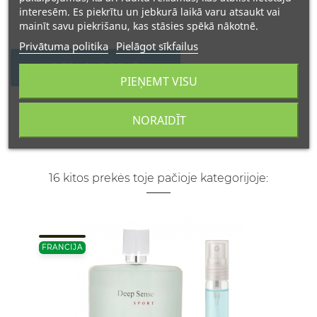
interesēm. Es piekrītu un jebkurā laikā varu atsaukt vai
mainīt savu piekrišanu, kas stāsies spēkā nākotnē.
Privātuma politika
Pielāgot sīkfailus
WRITE YOUR REVIEW
PIEŅEMT VISU
NORAIDĪT
16 kitos prekės toje pačioje kategorijoje:
FRANCIJA