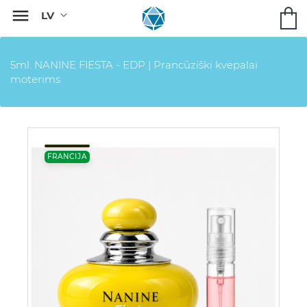

5ml. NANINE FIESTA - EDP | Prancūziški kvepalai
moterims
FRANCIJA