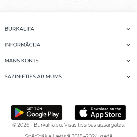

BURKALIFA

INFORMĀCIJA

MANS KONTS

SAZINIETIES AR MUMS
© 2026 - Burkalifa.eu. Visas tiesības aizsargātas.
Spēcīgākie Lietuvā 2018.–2024. gadā