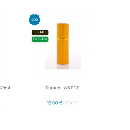
-20%
FRANC
50 ML
TURCIJA
100ml
Roxanne W6 EDT
MINE
Pranc
12,00 €
15,00 €