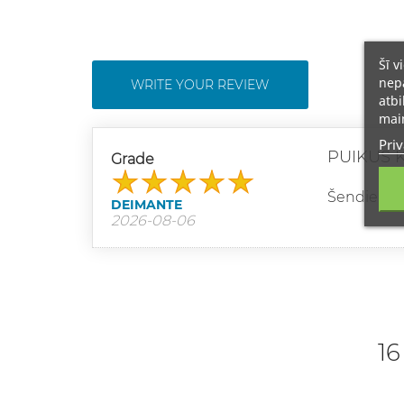
Šī v
nepā
WRITE YOUR REVIEW
atbi
main
Priv
PUIKUS 
Grade
Šendiena p
DEIMANTE
2026-08-06
16