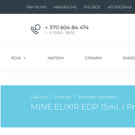
PAR MUMS
MAKSĀJUMS
PIEGĀDE
ATGRIEŠANA
+ 370 604 84 474
I - V: 10:00 - 18:00
ĀDAI
MATIEM
GRIMAM
SMAR
Sākums
Smaržas
Smaržas sievietēm
MINE ELIXIR EDP 15ml. I Pra