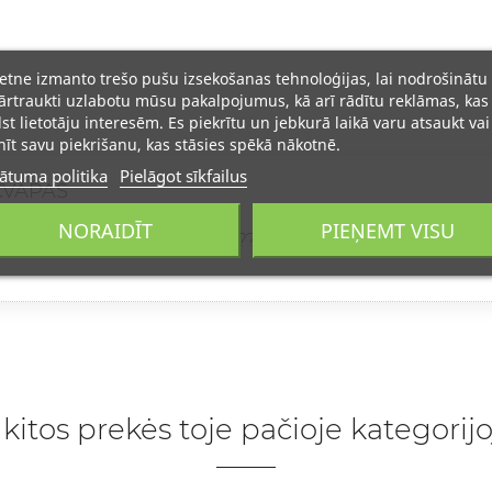
ietne izmanto trešo pušu izsekošanas tehnoloģijas, lai nodrošinātu
rtraukti uzlabotu mūsu pakalpojumus, kā arī rādītu reklāmas, kas
lst lietotāju interesēm. Es piekrītu un jebkurā laikā varu atsaukt vai
īt savu piekrišanu, kas stāsies spēkā nākotnē.
ātuma politika
Pielāgot sīkfailus
KVAPAS
NORAIDĪT
PIEŅEMT VISU
asijemiau kvapas tikrai vov ?? rekomenduoju
 kitos prekės toje pačioje kategorijo