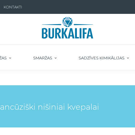
KONTAKTI
ŽAS
SMARŽAS
SADZĪVES ĶIMIKĀLIJAS
ncūziški nišiniai kvepalai