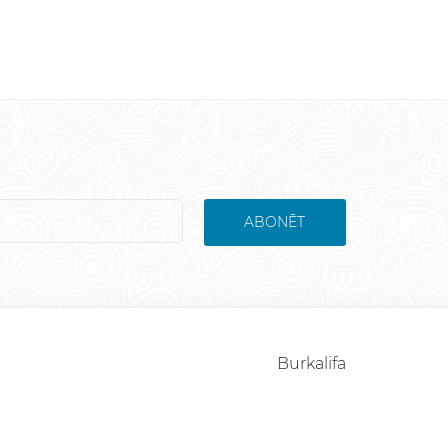
ABONĒT
Burkalifa