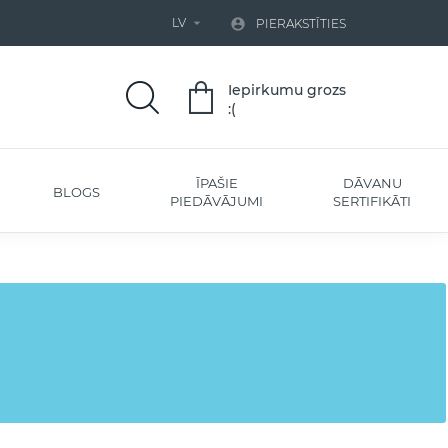
LV


PIERAKSTĪTIES
Iepirkumu grozs
:(
ĪPAŠIE
DĀVANU
BLOGS
PIEDĀVĀJUMI
SERTIFIKĀTI