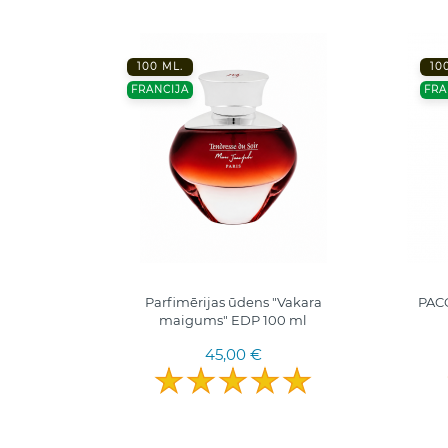
100 ML.
10
FRANCIJA
FRA
0ml. I
Parfimērijas ūdens "Vakara
PAC
terims
maigums" EDP 100 ml
45,00 €