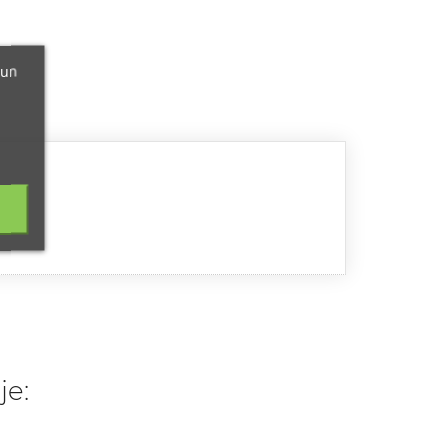
 un
je: