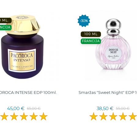
0 ML.
-30%
NCIJA
100 ML
FRANCIJA
OROCA INTENSE EDP 100ml.
Smaržas "Sweet Night" EDP 
45,00 €
38,50 €
65,00 €
55,00 €