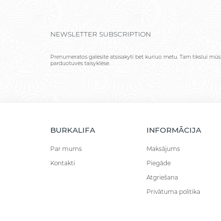
NEWSLETTER SUBSCRIPTION
Prenumeratos galėsite atsisakyti bet kuriuo metu. Tam tikslui mūs
parduotuvės taisyklėse.
BURKALIFA
INFORMĀCIJA
Par mums
Maksājums
Kontakti
Piegāde
Atgriešana
Privātuma politika