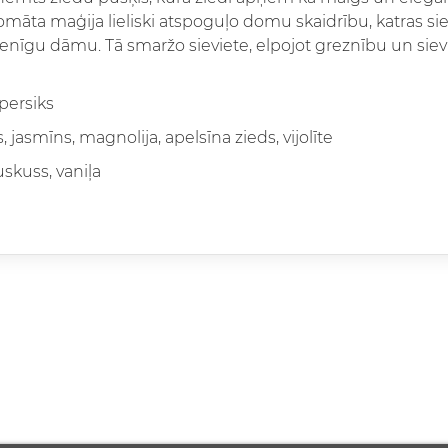
aromāta maģija lieliski atspoguļo domu skaidrību, katras s
ktenīgu dāmu. Tā smaržo sieviete, elpojot greznību un sie
persiks
, jasmīns, magnolija, apelsīna zieds, vijolīte
kuss, vaniļa