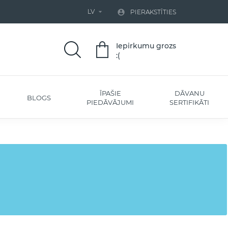
LV


PIERAKSTĪTIES
Iepirkumu grozs
:(
ĪPAŠIE
DĀVANU
BLOGS
PIEDĀVĀJUMI
SERTIFIKĀTI