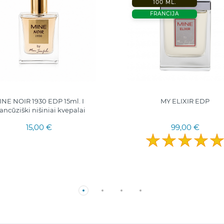
100 ML.
FRANCIJA
INE NOIR 1930 EDP 15ml. I
MY ELIXIR EDP
ancūziški nišiniai kvepalai
15,00 €
99,00 €