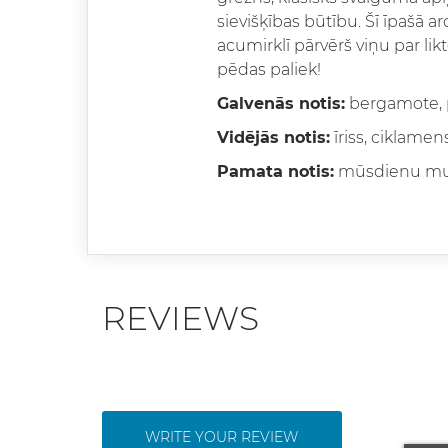
sievišķības būtību. Šī īpašā 
acumirklī pārvērš viņu par li
pēdas paliek!
Galvenās notis:
bergamote, 
Vidējās notis:
īriss, ciklamens
Pamata notis:
mūsdienu mus
REVIEWS
WRITE YOUR REVIEW