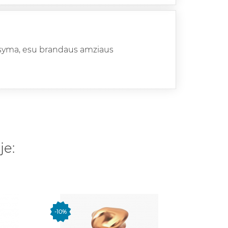
prasyma, esu brandaus amziaus
je:
-10%
IŠP