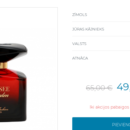
ZĪMOLS
JŪRAS KĀJNIEKS
VALSTS
ATNĀCA
49
65,00 €
Iki akcijos pabaigos
PIEVIE