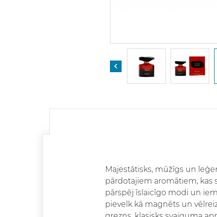

Majestātisks, mūžīgs un leģend
pārdotajiem aromātiem, kas s
pārspēj īslaicīgo modi un ie
pievelk kā magnēts un vēlreiz 
grezns, klasisks svaiguma ap