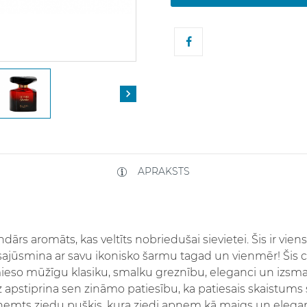

APRAKSTS
ārs aromāts, kas veltīts nobriedušai sievietei. Šis ir vien
ajūsmina ar savu ikonisko šarmu tagad un vienmēr! Šis cē
mieso mūžīgu klasiku, smalku greznību, eleganci un izsm
apstiprina sen zināmo patiesību, ka patiesais skaistums sl
ņemts ziedu pušķis, kura ziedi apņem kā maigs un elegant