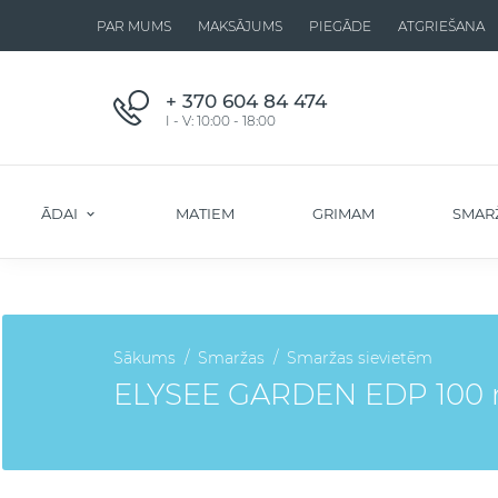
PAR MUMS
MAKSĀJUMS
PIEGĀDE
ATGRIEŠANA
+ 370 604 84 474
I - V: 10:00 - 18:00
ĀDAI
MATIEM
GRIMAM
SMAR
Sākums
Smaržas
Smaržas sievietēm
ELYSEE GARDEN EDP 100 