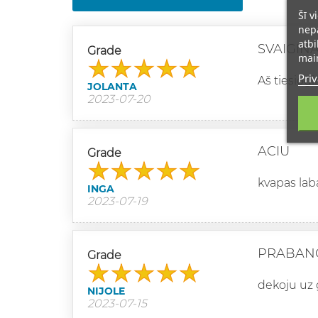
Šī v
nepā
atbi
SVAIGIN
Grade
main
Priv
Aš tiesiog
JOLANTA
2023-07-20
ACIU
Grade
kvapas laba
INGA
2023-07-19
PRABAN
Grade
dekoju uz 
NIJOLE
2023-07-15