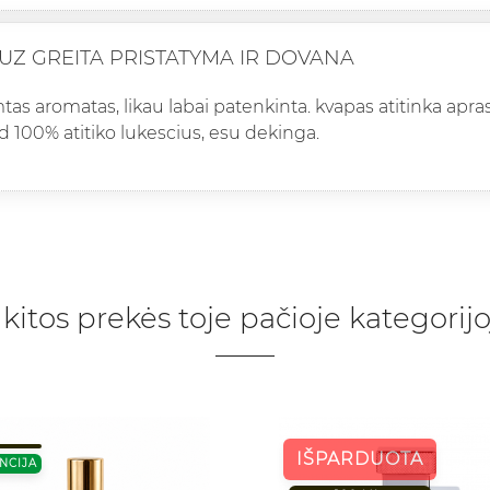
UZ GREITA PRISTATYMA IR DOVANA
imtas aromatas, likau labai patenkinta. kvapas atitinka a
d 100% atitiko lukescius, esu dekinga.
 kitos prekės toje pačioje kategorijo
IŠPARDUOTA
NCIJA