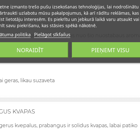
ietne izmanto trešo pušu izsekošanas tehnoloģijas, lai nodrošinātu
rtraukti uzlabotu mūsu pakalpojumus, kā arī rādītu reklāmas, kas
lst lietotāju interesēm. Es piekrītu un jebkurā laikā varu atsaukt vai
ANTIS
īt savu piekrišanu, kas stāsies spēkā nākotnē.
ātuma politika
Pielāgot sīkfailus
ine to žodžio prasme apsvaigus nuo šio nuostabaus arom
NORAIDĪT
PIEŅEMT VISU
i geras, likau suzaveta
GUS KVAPAS
gerus kvepalus, prabangus ir solidus kvapas, labai patiko