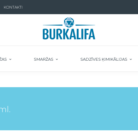
KONTAKTI
ŽAS
SMARŽAS
SADZĪVES ĶIMIKĀLIJAS
ml.