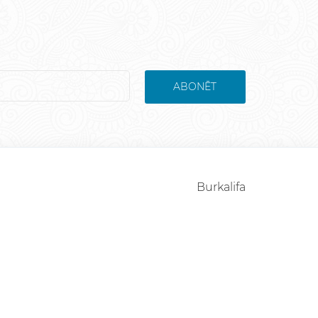
ABONĒT
Burkalifa