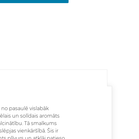
s no pasaulē vislabāk
lais un solīdais aromāts
alcinātību. Tā smalkums
ēpjas vienkāršībā. Šis ir
s plīvurs un atklāj patieso