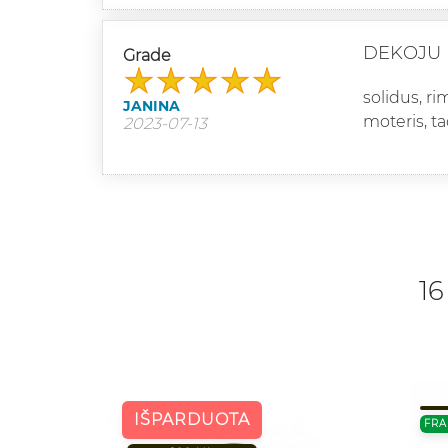
DEKOJU 
Grade
solidus, r
JANINA
moteris, ta
2023-07-13
16
IŠPARDUOTA
FRA