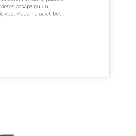
ievietes pašapziņu un
višķību. Madāma paiet, bet