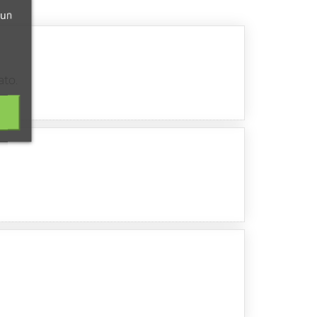
 un
ato.