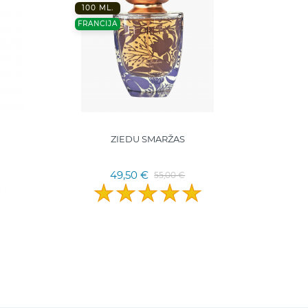
100 ML.
FRANCIJA
ZIEDU SMARŽAS
49,50 €
55,00 €