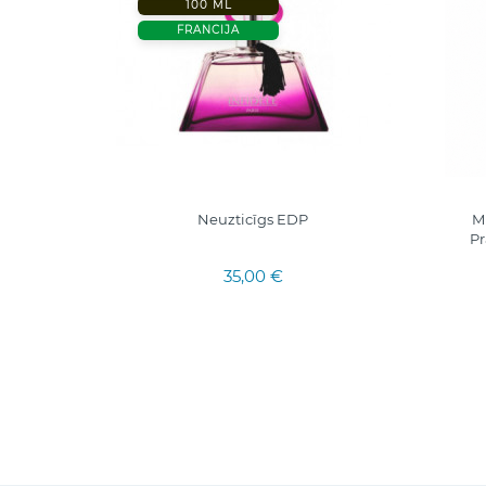
100 ML
FRANCIJA
lns EDP
Neuzticīgs EDP
M
Pr
35,00 €