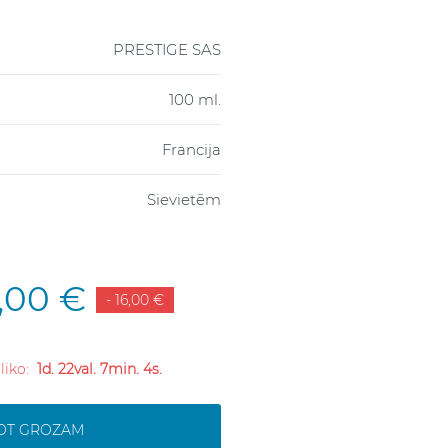
PRESTIGE SAS
100 ml.
Francija
Sievietēm
,00 €
- 16,00 €
 liko:
1d. 22val. 7min. 3s.
NOT GROZAM