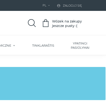
PL


ZALOGUJ SIĘ
Wózek na zakupy
jeszcze pusty :(
YPATINGI
MICZNE
TINKLARAŠTIS
PASIŪLYMAI