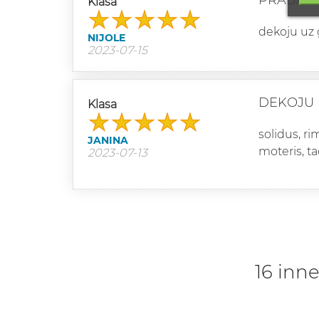
PRABAN
Klasa
dekoju uz 
NIJOLE
2023-07-15
DEKOJU 
Klasa
solidus, r
JANINA
moteris, ta
2023-07-13
16 inne