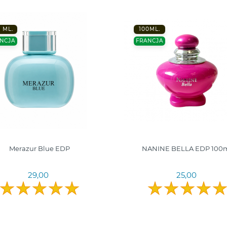
 ML.
100ML.
NCJA
FRANCJA
Merazur Blue EDP
NANINE BELLA EDP 100m
29,00
25,00