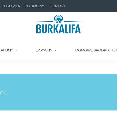
ODSTĄPIENIE OD UMOWY
KONTAKT
ERFUMY
ZAPACHY
DOMOWE ŚRODKI CHE
l.