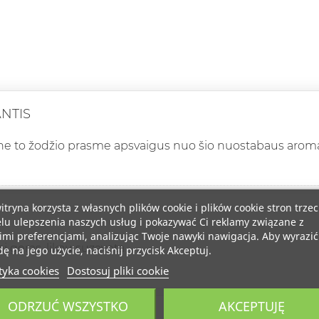
ANTIS
ine to žodžio prasme apsvaigus nuo šio nuostabaus arom
itryna korzysta z własnych plików cookie i plików cookie stron trzec
lu ulepszenia naszych usług i pokazywać Ci reklamy związane z
mi preferencjami, analizując Twoje nawyki nawigacja. Aby wyrazić
i geras, likau suzaveta
ę na jego użycie, naciśnij przycisk Akceptuj.
tyka cookies
Dostosuj pliki cookie
ODRZUĆ WSZYSTKO
AKCEPTUJĘ