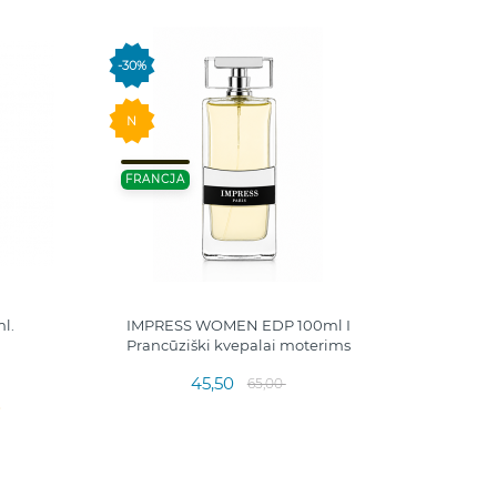
-30%
-20%
50 ML.
N
TURCJ
FRANCJA
l.
IMPRESS WOMEN EDP 100ml I
Prancūziški kvepalai moterims
45,50
65,00