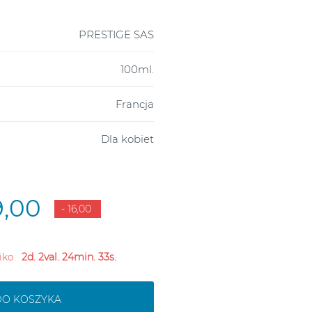
PRESTIGE SAS
100ml.
Francja
Dla kobiet
9,00
- 16,00
liko:
2d. 2val. 24min. 32s.
DO KOSZYKA