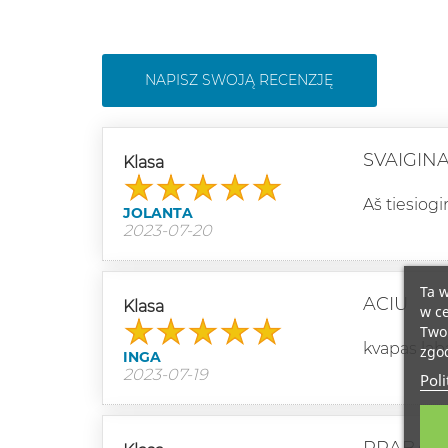
NAPISZ SWOJĄ RECENZJĘ
SVAIGIN
Klasa
Aš tiesiog
JOLANTA
2023-07-20
Ta w
ACIU
Klasa
w ce
Twoi
kvapas laba
zgod
INGA
2023-07-19
Poli