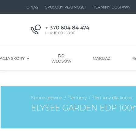
O NAS
SPOSOBY PŁATNOŚCI
TERMINY DOSTAWY
+ 370 604 84 474
I - V: 10:00 - 18:00
DO
ACJA SKÓRY
MAKIJAŻ
P
WŁOSÓW
Strona główna
Perfumy
Perfumy dla kobiet
ELYSEE GARDEN EDP 100m