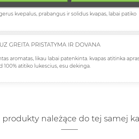
GUS KVAPAS
gerus kvepalus, prabangus ir solidus kvapas, labai patiko
UZ GREITA PRISTATYMA IR DOVANA
imtas aromatas, likau labai patenkinta. kvapas atitinka a
d 100% atitiko lukescius, esu dekinga.
 produkty należące do tej samej ka