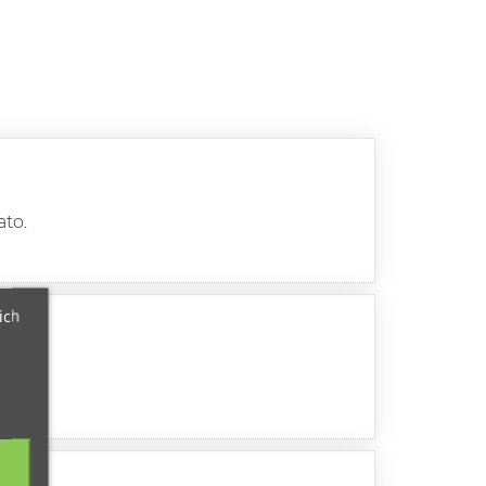
ato.
ich