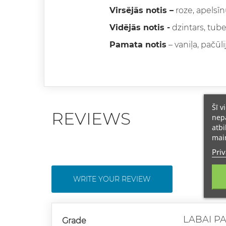
Virsējās notis –
roze, apelsī
Vidējās notis -
dzintars, tube
Pamata notis
– vaniļa, pačūl
Šī v
REVIEWS
nepā
atbi
main
Priv
WRITE YOUR REVIEW
LABAI P
Grade