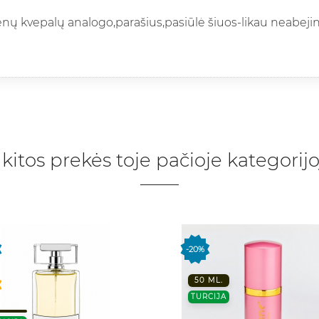
enų kvepalų analogo,parašius,pasiūlė šiuos-likau neabejin
 kitos prekės toje pačioje kategorijo
-20%
50 ML.
TURCIJA