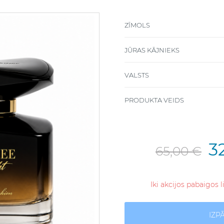
ZĪMOLS
JŪRAS KĀJNIEKS
VALSTS
PRODUKTA VEIDS
3
65,00 €
Iki akcijos pabaigos 
IZP