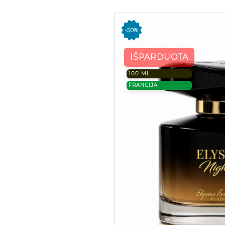
-50%
IŠPARDUOTA
100 ML.
FRANCIJA