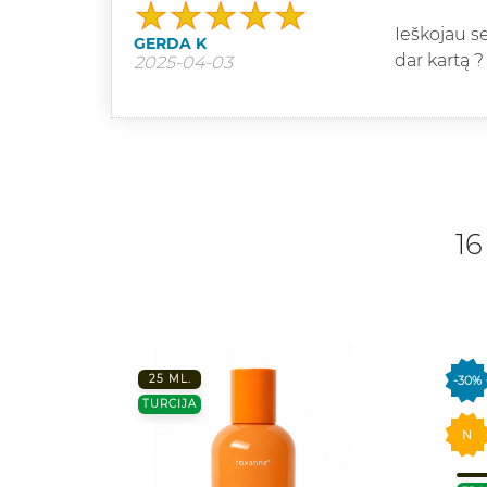
Ieškojau s
GERDA K
dar kartą ?
2025-04-03
16
25 ML.
-30%
TURCIJA
N