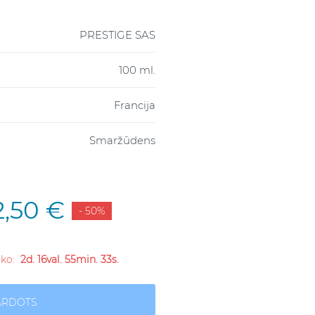
PRESTIGE SAS
100 ml.
Francija
Smaržūdens
2,50 €
- 50%
liko:
2d. 16val. 55min. 32s.
ĀRDOTS