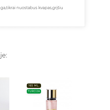
ga,tikrai nuostabus kvapas,grįšiu
je:
165 ML.
-20%
TURCIJA
50 ML
TURCIJ