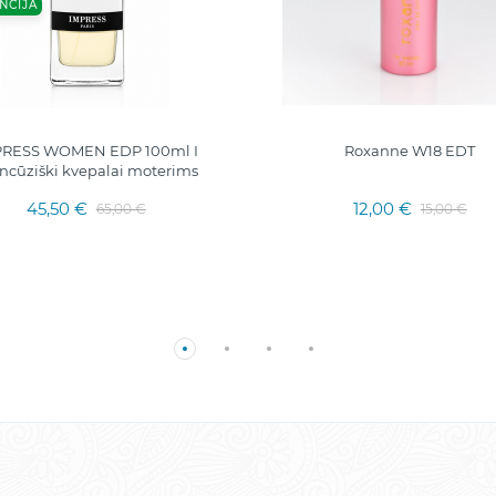
NCIJA
PRESS WOMEN EDP 100ml I
Roxanne W18 EDT
ncūziški kvepalai moterims
45,50 €
12,00 €
65,00 €
15,00 €