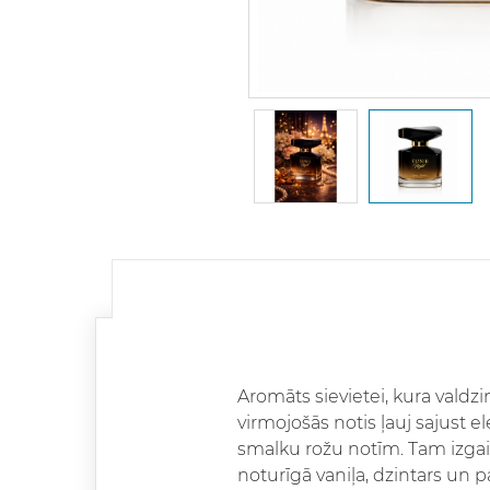
Aromāts sievietei, kura valdz
virmojošās notis ļauj sajust 
smalku rožu notīm. Tam izgais
noturīgā vaniļa, dzintars un 