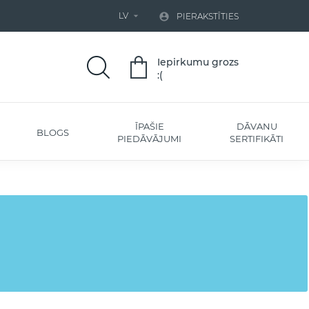
LV


PIERAKSTĪTIES
Iepirkumu grozs
:(
ĪPAŠIE
DĀVANU
BLOGS
PIEDĀVĀJUMI
SERTIFIKĀTI