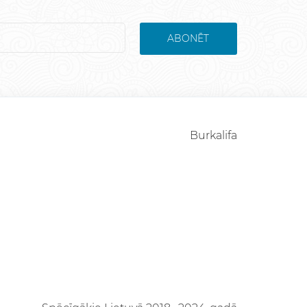
ABONĒT
Burkalifa