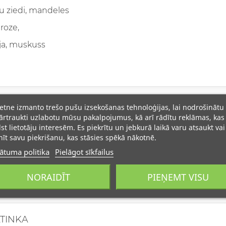
nu ziedi, mandeles
roze,
ija, muskuss
ietne izmanto trešo pušu izsekošanas tehnoloģijas, lai nodrošinātu
rtraukti uzlabotu mūsu pakalpojumus, kā arī rādītu reklāmas, kas
lst lietotāju interesēm. Es piekrītu un jebkurā laikā varu atsaukt vai
īt savu piekrišanu, kas stāsies spēkā nākotnē.
ātuma politika
Pielāgot sīkfailus
NORAIDĪT
PIEŅEMT VISU
ATINKA