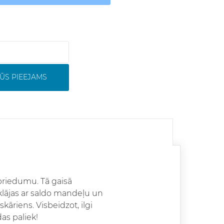
ŪS PIEEJAMS
 briedumu. Tā gaisā
tklājas ar saldo mandeļu un
āriens. Visbeidzot, ilgi
as paliek!