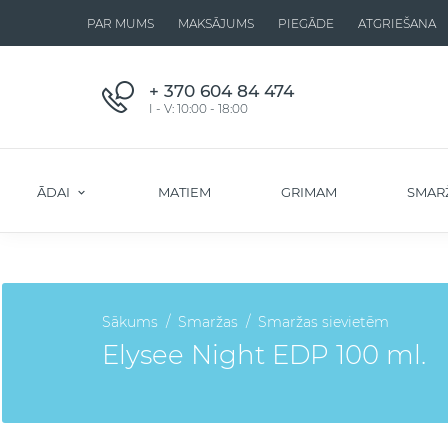
PAR MUMS
MAKSĀJUMS
PIEGĀDE
ATGRIEŠANA
+ 370 604 84 474
I - V: 10:00 - 18:00
ĀDAI
MATIEM
GRIMAM
SMAR
Sākums
Smaržas
Smaržas sievietēm
Elysee Night EDP 100 ml.