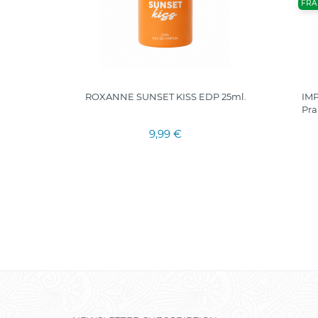
FRA
0 ml
ROXANNE SUNSET KISS EDP 25ml.
IM
Pra
9,99 €