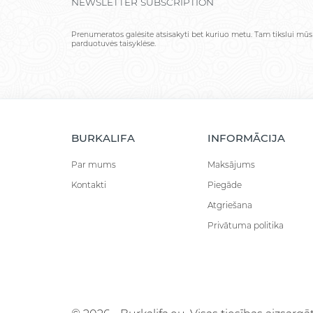
NEWSLETTER SUBSCRIPTION
Prenumeratos galėsite atsisakyti bet kuriuo metu. Tam tikslui mūs
parduotuvės taisyklėse.
BURKALIFA
INFORMĀCIJA
Par mums
Maksājums
Kontakti
Piegāde
Atgriešana
Privātuma politika