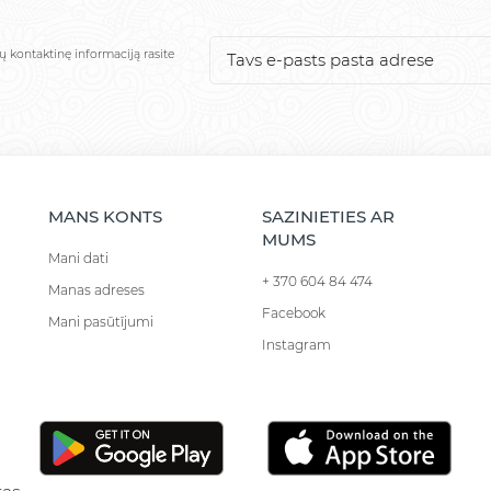
ų kontaktinę informaciją rasite
MANS KONTS
SAZINIETIES AR
MUMS
Mani dati
+ 370 604 84 474
Manas adreses
Facebook
Mani pasūtījumi
Instagram