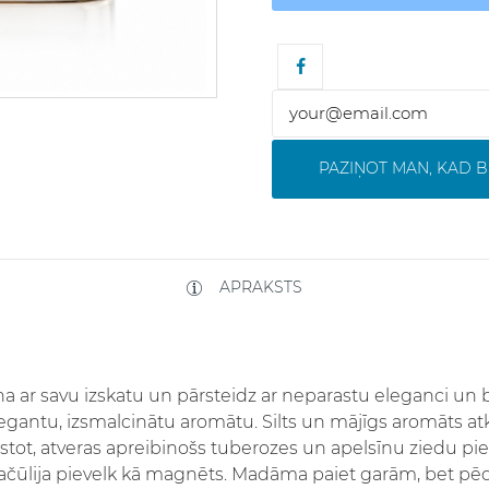
PAZIŅOT MAN, KAD B
APRAKSTS
ina ar savu izskatu un pārsteidz ar neparastu eleganci un
elegantu, izsmalcinātu aromātu. Silts un mājīgs aromāts a
tot, atveras apreibinošs tuberozes un apelsīnu ziedu piesk
pačūlija pievelk kā magnēts. Madāma paiet garām, bet pēd