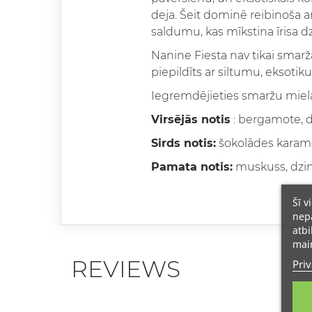
deja. Šeit dominē reibinoša 
saldumu, kas mīkstina īrisa 
Nanine Fiesta nav tikai smarža
piepildīts ar siltumu, eksotik
Iegremdējieties smaržu miela
Virsējās notis
: bergamote, da
Sirds notis:
šokolādes karamel
Pamata notis:
muskuss, dzint
Šī v
nepā
atbi
main
REVIEWS
Priv