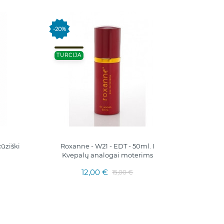
100 M
-20%
FRANC
TURCIJA
ūziški
Roxanne - W21 - EDT - 50ml. I
OR
Kvepalų analogai moterims
12,00 €
15,00 €