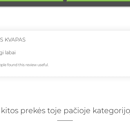
S KVAPAS
gi labai
ople found this review useful.
 kitos prekės toje pačioje kategorijo