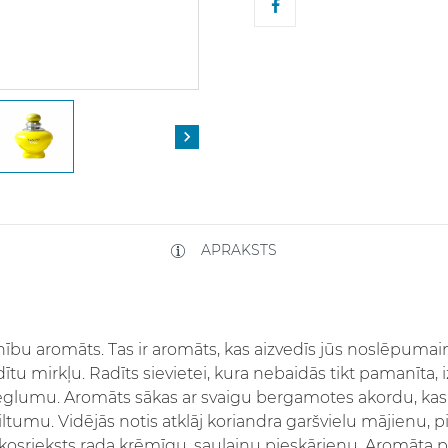

APRAKSTS
nību aromāts. Tas ir aromāts, kas aizvedīs jūs noslēpumainā
dītu mirkļu. Radīts sievietei, kura nebaidās tikt pamanīta, 
ieglumu. Aromāts sākas ar svaigu bergamotes akordu, kas 
tumu. Vidējās notis atklāj koriandra garšvielu mājienu, p
kosrieksts rada krēmīgu, saulainu pieskārienu. Aromāta p