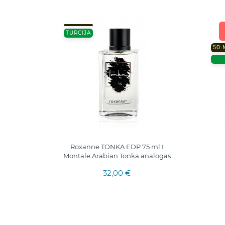
TURCIJA
50 
s "Love
Roxanne TONKA EDP 75 ml I
Montale Arabian Tonka analogas
32,00 €