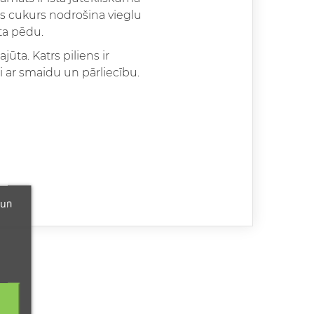
s cukurs nodrošina vieglu
ta pēdu.
ūta. Katrs piliens ir
ei ar smaidu un pārliecību.
 un