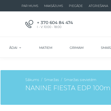
PAR MUMS
MAKSĀJUMS
PIEGĀDE
ATGRIEŠANA
+ 370 604 84 474
I - V: 10:00 - 18:00
ĀDAI
MATIEM
GRIMAM
SMAR
Sākums
Smaržas
Smaržas sievietēm
NANINE FIESTA EDP 100ml