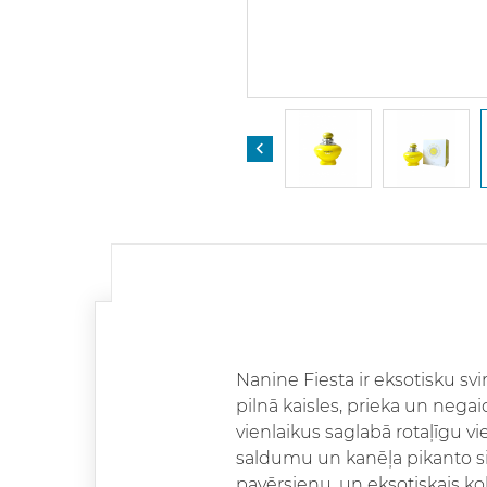

Nanine Fiesta ir eksotisku svi
pilnā kaisles, prieka un negai
vienlaikus saglabā rotaļīgu v
saldumu un kanēļa pikanto sil
pavērsienu, un eksotiskais ko