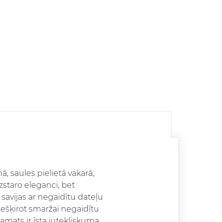
, saules pielietā vakarā,
izstaro eleganci, bet
savijas ar negaidītu dateļu
iešķirot smaržai negaidītu
amats ir īsta jutekliskuma