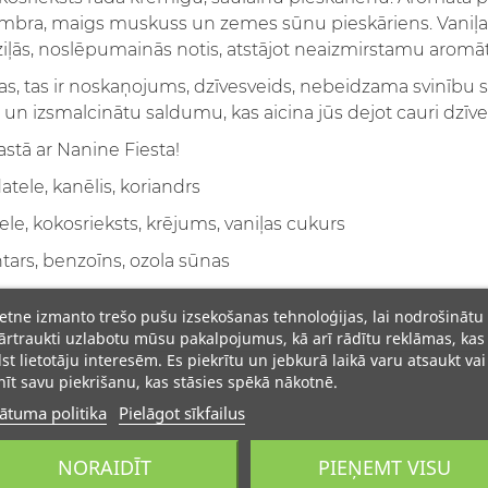
ambra, maigs muskuss un zemes sūnu pieskāriens. Vaniļa
dziļās, noslēpumainās notis, atstājot neaizmirstamu aromā
s, tas ir noskaņojums, dzīvesveids, nebeidzama svinību saj
u un izsmalcinātu saldumu, kas aicina jūs dejot cauri dzīv
stā ar Nanine Fiesta!
tele, kanēlis, koriandrs
e, kokosrieksts, krējums, vaniļas cukurs
ars, benzoīns, ozola sūnas
ietne izmanto trešo pušu izsekošanas tehnoloģijas, lai nodrošinātu
rtraukti uzlabotu mūsu pakalpojumus, kā arī rādītu reklāmas, kas
lst lietotāju interesēm. Es piekrītu un jebkurā laikā varu atsaukt vai
īt savu piekrišanu, kas stāsies spēkā nākotnē.
ātuma politika
Pielāgot sīkfailus
NORAIDĪT
PIEŅEMT VISU