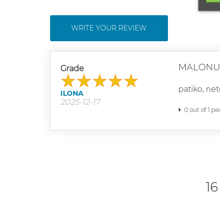
WRITE YOUR REVIEW
MALONU
Grade
patiko, net
ILONA
2025-12-17
0 out of 1 pe
16