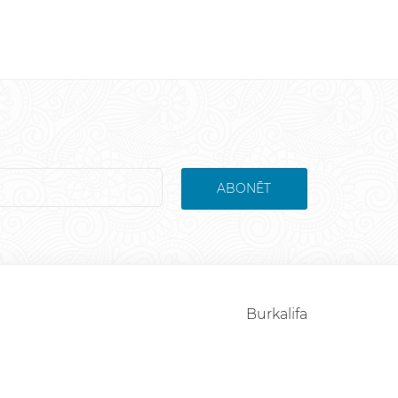
ABONĒT
Burkalifa