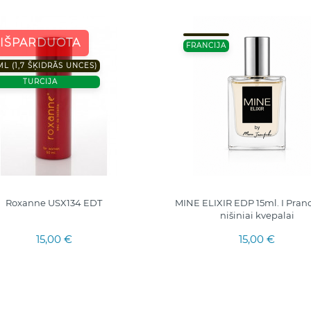
IŠPARDUOTA
FRANCIJA
ML (1,7 ŠĶIDRĀS UNCES)
TURCIJA
Roxanne USX134 EDT
MINE ELIXIR EDP 15ml. I Pranc
nišiniai kvepalai
15,00 €
15,00 €