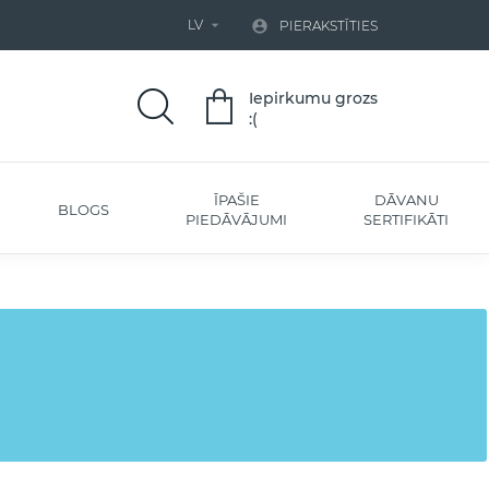
LV


PIERAKSTĪTIES
Iepirkumu grozs
:(
ĪPAŠIE
DĀVANU
BLOGS
PIEDĀVĀJUMI
SERTIFIKĀTI