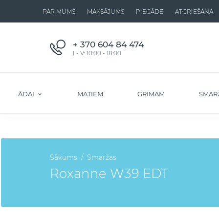
PAR MUMS
MAKSĀJUMS
PIEGĀDE
ATGRIEŠANA
+ 370 604 84 474
I - V: 10:00 - 18:00
ĀDAI
MATIEM
GRIMAM
SMAR
Sākums
Smaržas
Roxanne W39 EDT