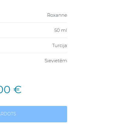
Roxanne
50 ml
Turcija
Sievietēm
,00 €
ĀRDOTS