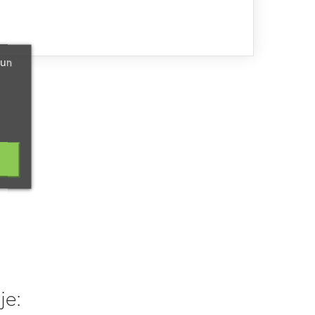
 un
je: