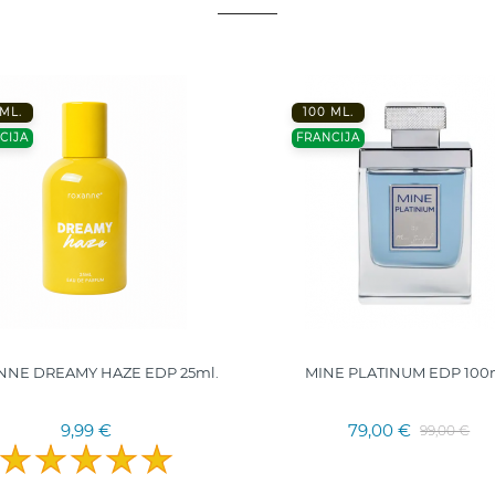
 ML.
100 ML.
CIJA
FRANCIJA
NE DREAMY HAZE EDP 25ml.
MINE PLATINUM EDP 100
9,99 €
79,00 €
99,00 €