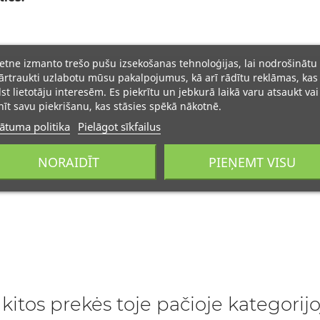
ietne izmanto trešo pušu izsekošanas tehnoloģijas, lai nodrošinātu
rtraukti uzlabotu mūsu pakalpojumus, kā arī rādītu reklāmas, kas
lst lietotāju interesēm. Es piekrītu un jebkurā laikā varu atsaukt vai
īt savu piekrišanu, kas stāsies spēkā nākotnē.
ātuma politika
Pielāgot sīkfailus
NORAIDĪT
PIEŅEMT VISU
 kitos prekės toje pačioje kategorijo