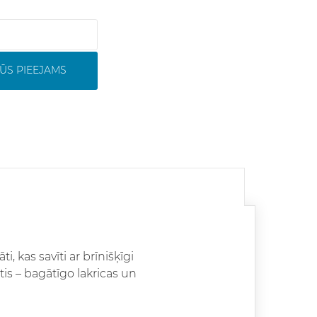
ŪS PIEEJAMS
, kas savīti ar brīnišķīgi
is – bagātīgo lakricas un