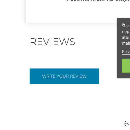
Šī v
nepā
atbi
REVIEWS
main
Priv
WRITE YOUR REVIEW
16