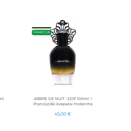
FRANCIJA
ml.
ARBRE DE NUIT - EDP 100ml. I
ROXANNE
Prancūziški kvepalai moterims
FO
45,00 €