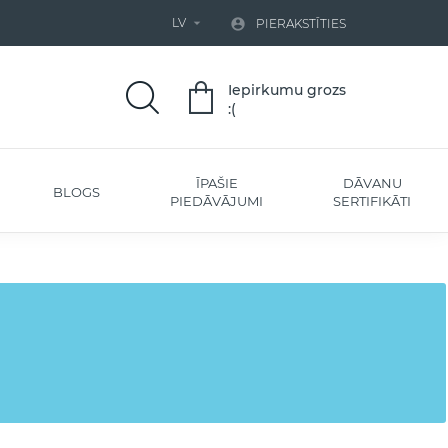
LV


PIERAKSTĪTIES
Iepirkumu grozs
:(
ĪPAŠIE
DĀVANU
BLOGS
PIEDĀVĀJUMI
SERTIFIKĀTI