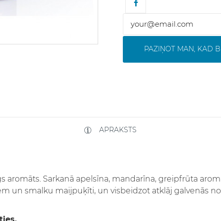
PAZIŅOT MAN, KAD B
APRAKSTS
īgs aromāts. Sarkanā apelsīna, mandarīna, greipfrūta aromāti
 un smalku maijpuķīti, un visbeidzot atklāj galvenās not
ties.