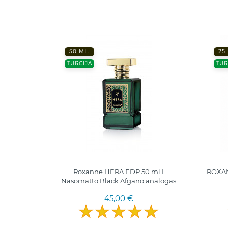
50 ML.
25
TURCIJA
TUR
100ml.
Roxanne HERA EDP 50 ml I
ROXAN
Nasomatto Black Afgano analogas
45,00 €