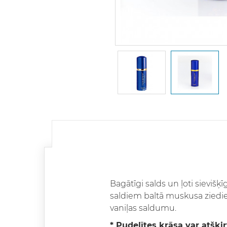
Bagātīgi salds un ļoti sievišķ
saldiem baltā muskusa ziediem
vaniļas saldumu.
* Pudelītes krāsa var atšķir