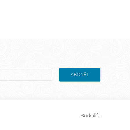
ABONĒT
Burkalifa