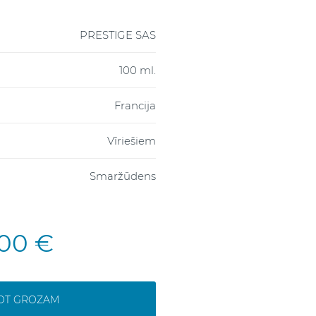
PRESTIGE SAS
100 ml.
Francija
Vīriešiem
Smaržūdens
,00 €
NOT GROZAM