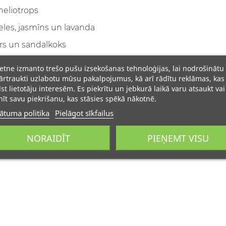
heliotrops
les, jasmīns un lavanda
ars un sandalkoks
ietne izmanto trešo pušu izsekošanas tehnoloģijas, lai nodrošinātu
rtraukti uzlabotu mūsu pakalpojumus, kā arī rādītu reklāmas, kas
lst lietotāju interesēm. Es piekrītu un jebkurā laikā varu atsaukt vai
īt savu piekrišanu, kas stāsies spēkā nākotnē.
ātuma politika
Pielāgot sīkfailus
NORAIDĪT
PIEŅEMT VISU