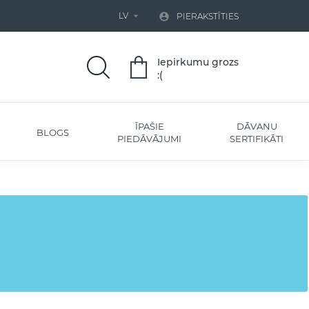
LV


PIERAKSTĪTIES
Iepirkumu grozs
:(
ĪPAŠIE
DĀVANU
BLOGS
PIEDĀVĀJUMI
SERTIFIKĀTI