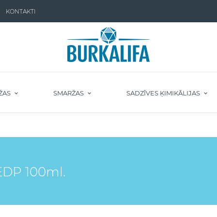
KONTAKTI
ŽAS
SMARŽAS
SADZĪVES ĶIMIKĀLIJAS
DP 100ml.