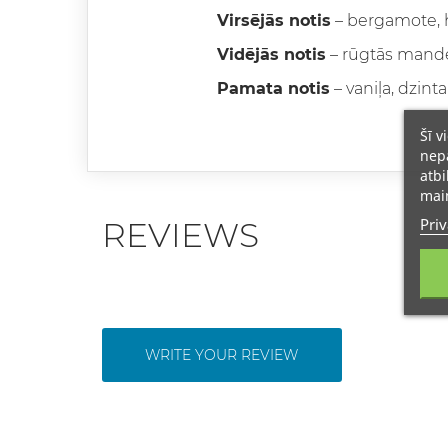
Virsējās notis
– bergamote, 
Vidējās notis
– rūgtās mande
Pamata notis
– vaniļa, dzint
Šī v
nepā
atbi
main
Priv
REVIEWS
WRITE YOUR REVIEW