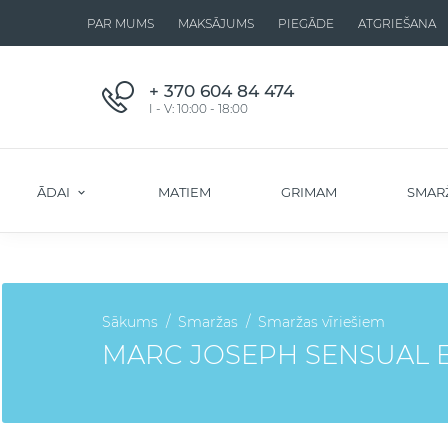
PAR MUMS
MAKSĀJUMS
PIEGĀDE
ATGRIEŠANA
+ 370 604 84 474
I - V: 10:00 - 18:00
ĀDAI
MATIEM
GRIMAM
SMAR
Sākums
Smaržas
Smaržas vīriešiem
MARC JOSEPH SENSUAL E