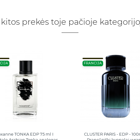
 kitos prekės toje pačioje kategorijo
CIJA
FRANCIJA
xanne TONKA EDP 75 ml I
CLUSTER PARIS - EDP - 100m
ale Arabian Tonka analogas
Pranсūziški kvepalai vyr