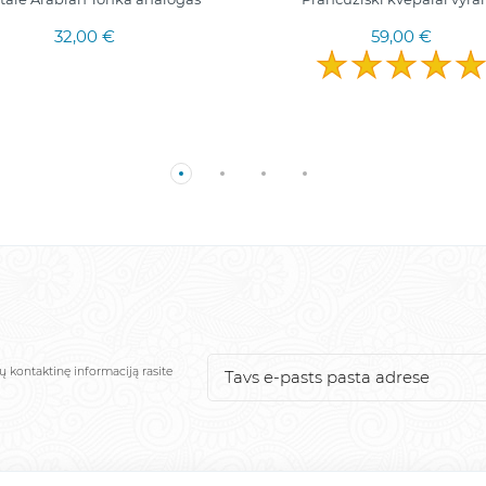
32,00 €
59,00 €
ų kontaktinę informaciją rasite