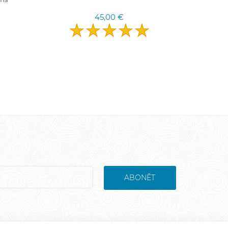
45,00 €
ABONĒT