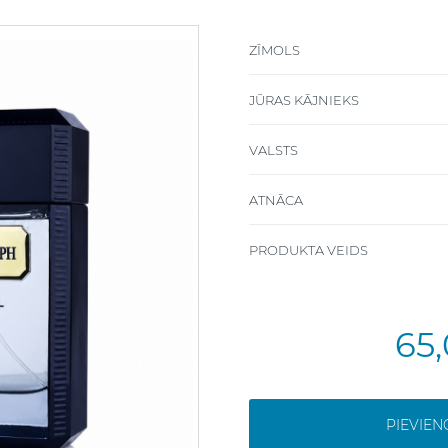
ZĪMOLS
JŪRAS KĀJNIEKS
VALSTS
ATNĀCA
PRODUKTA VEIDS
65
PIEVIE