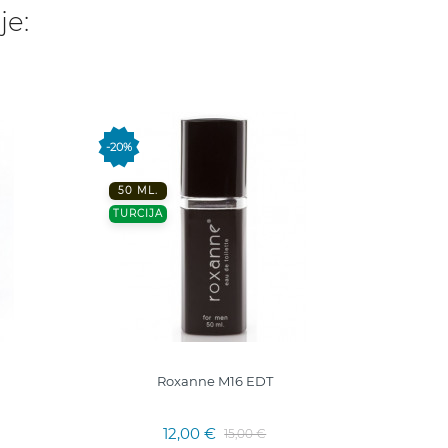
je:
-20%
FRANC
50 ML.
TURCIJA
Roxanne M16 EDT
Right
12,00 €
15,00 €