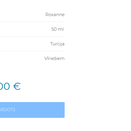
Roxanne
50 ml.
Turcija
Vīriešiem
,00 €
ĀRDOTS