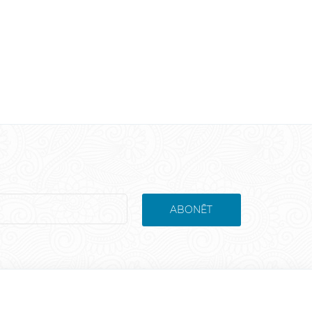
ABONĒT