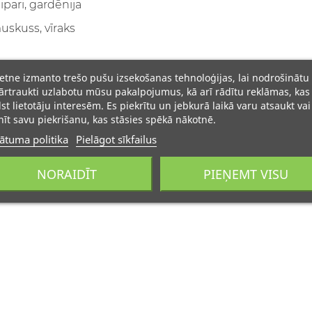
ipari, gardēnija
uskuss, vīraks
ietne izmanto trešo pušu izsekošanas tehnoloģijas, lai nodrošinātu
rtraukti uzlabotu mūsu pakalpojumus, kā arī rādītu reklāmas, kas
lst lietotāju interesēm. Es piekrītu un jebkurā laikā varu atsaukt vai
īt savu piekrišanu, kas stāsies spēkā nākotnē.
ātuma politika
Pielāgot sīkfailus
NORAIDĪT
PIEŅEMT VISU