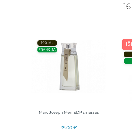
16
100 ML
I
FRANCIJA
 100ml.
Marc Joseph Men EDP smaržas
35,00 €