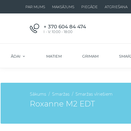
PAR MUMS
MAKSĀJUMS
PIEGĀDE
ATGRIEŠANA
+ 370 604 84 474
I - V: 10:00 - 18:00
ĀDAI
MATIEM
GRIMAM
SMAR
Sākums
Smaržas
Smaržas vīriešiem
Roxanne M2 EDT