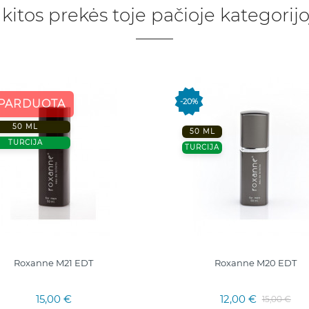
 kitos prekės toje pačioje kategorijo
-20%
ŠPARDUOTA
50 ML
50 ML
TURCIJA
TURCIJA
Roxanne M21 EDT
Roxanne M20 EDT
15,00 €
12,00 €
15,00 €