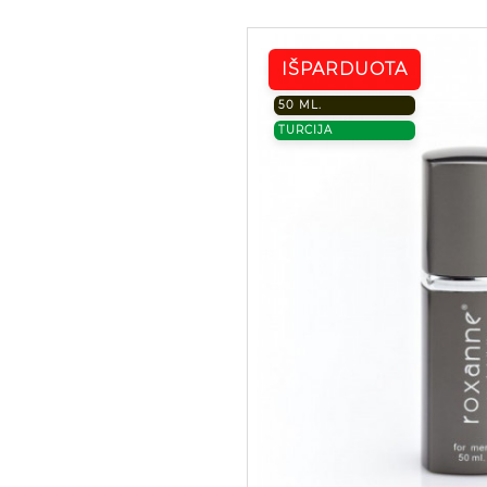
IŠPARDUOTA
50 ML.
TURCIJA