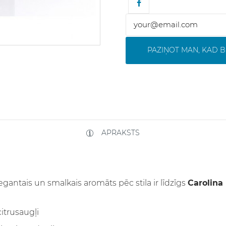
PAZIŅOT MAN, KAD B
APRAKSTS
elegantais un smalkais aromāts pēc stila ir līdzīgs
Carolina 
itrusaugļi