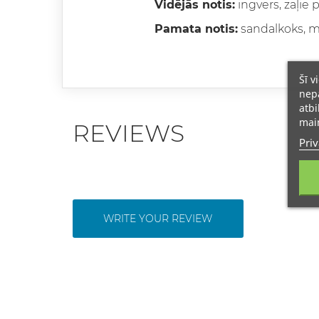
Vidējās notis:
ingvers, zaļie p
Pamata notis:
sandalkoks, m
Šī v
nepā
atbi
main
REVIEWS
Priv
WRITE YOUR REVIEW