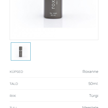
Roxanne
KÜPSED
50ml.
TALD
Türgi
RIIK
Meestele
TULI