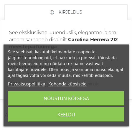
KIRJELDUS
See eksklusiivne, uuenduslik, elegantne ja õrn
aroom sarnaneb disainilt
Carolina Herrera 212
meesteparfüümiga
.
See veebisait kasutab kolmandate osapoolte
Tipunoodid:
mandariin, tsitruselised
jälgimistehnoloogiaid, et pakkuda ja pidevalt täiustada
meie teenuseid ning näidata reklaame vastavalt
Keskmised noodid:
ingver, roheline pipar,
kasutajate huvidele. Olen nõus ja võin oma nõusoleku igal
gardeenia
ajal tagasi võtta või seda muuta, mis kehtib edaspidi.
Privaatsuspoliitika
Kohanda küpsiseid
Põhinoodid:
sandlipuu, muskus, viiruk
NÕUSTUN KÕIGEGA
KEELDU
ARVUSTUSED