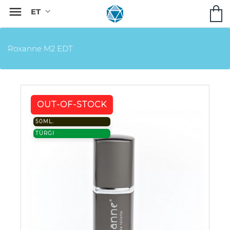

Roxanne M2 EDT
OUT-OF-STOCK
50ML.
TÜRGI