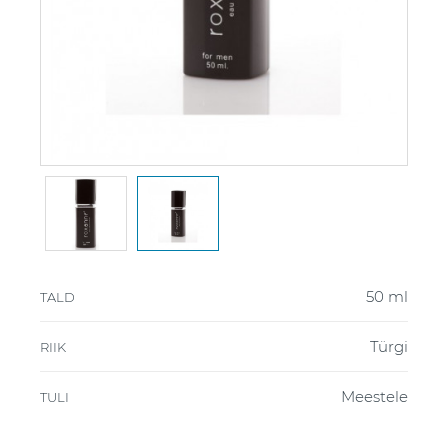
50 ml
TALD
Türgi
RIIK
Meestele
TULI