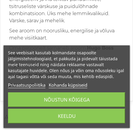
tsitruseliste värskuse ja puidulõhnade
kombinatsioon. Üks mehe lemmikvalikuid.
Värske, särav ja mehelik.
See aroom on noorusliku, energilise ja võluva
mehe visiitkaart.
Oma piirjoonelt sarnaneb aroom
Hugo Boss
See veebisait kasutab kolmandate osapoolte
Bossi
parfüümiga.
jälgimistehnoloogiaid, et pakkuda ja pidevalt täiustada
meie teenuseid ning näidata reklaame vastavalt
Tipunoodid:
ookeaninoot, tsitruselised
kasutajate huvidele. Olen nõus ja võin oma nõusoleku igal
Keskmised noodid:
seeder. vanilje
ajal tagasi võtta või seda muuta, mis kehtib edaspidi.
Privaatsuspoliitika
Kohanda küpsiseid
Põhinoodid:
puit, patšuli
NÕUSTUN KÕIGEGA
KEELDU
ARVUSTUSED