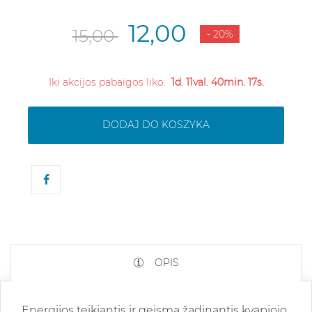
12,00
15,00
- 20%
Iki akcijos pabaigos liko:
1d. 11val. 40min. 17s.
DODAJ DO KOSZYKA
OPIS
Energijos teikiantis ir geismą žadinantis kvapiojo