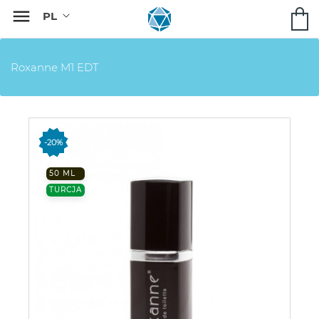

Roxanne M1 EDT
-20%
50 ML
TURCJA