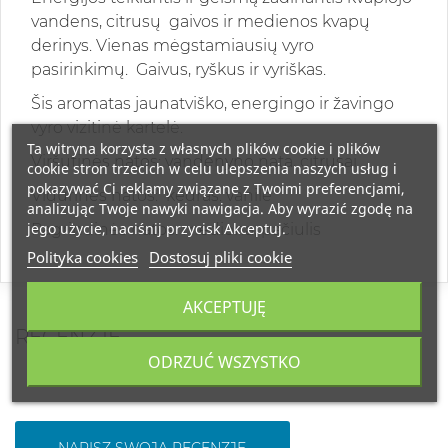
vandens, citrusų gaivos ir medienos kvapų
derinys. Vienas mėgstamiausių vyro
pasirinkimų. Gaivus, ryškus ir vyriškas.
Šis aromatas jaunatviško, energingo ir žavingo
vyro vizitinė kartelė.
Ta witryna korzysta z własnych plików cookie i plików
Viršutinės natos: vandenyno nata, citrusai
cookie stron trzecich w celu ulepszenia naszych usług i
pokazywać Ci reklamy związane z Twoimi preferencjami,
Vidurinės natos: kedras. vanilė
analizując Twoje nawyki nawigacja. Aby wyrazić zgodę na
jego użycie, naciśnij przycisk Akceptuj.
Pagrindinės natos: mediena, pačiulis
Polityka cookies
Dostosuj pliki cookie
AKCEPTUJĘ
RECENZJE
ODRZUĆ WSZYSTKO
NAPISZ SWOJĄ RECENZJĘ