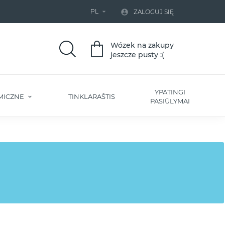
PL


ZALOGUJ SIĘ
Wózek na zakupy
jeszcze pusty :(
YPATINGI
MICZNE
TINKLARAŠTIS
PASIŪLYMAI