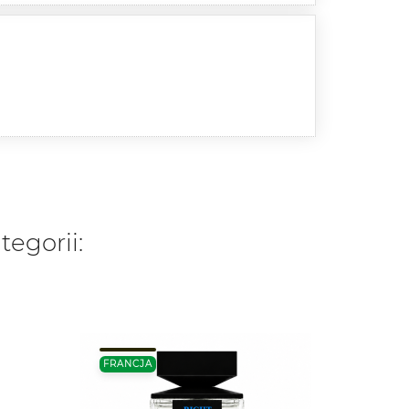
tegorii:
FRANCJA
TURCJ