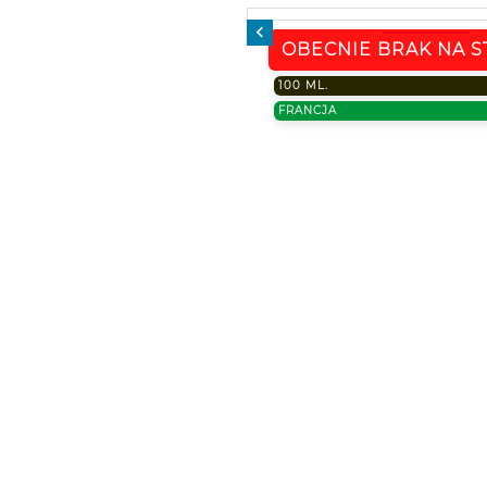

OBECNIE BRAK NA S
100 ML.
FRANCJA