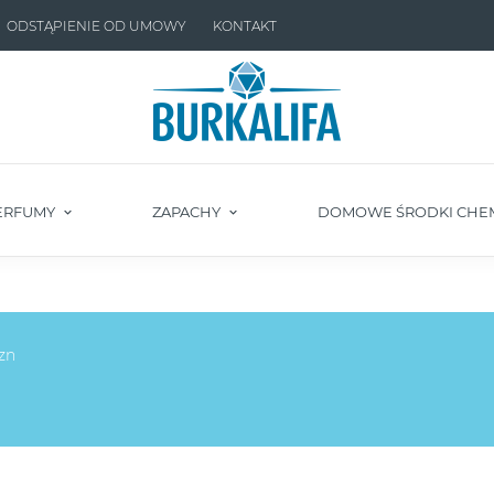
ODSTĄPIENIE OD UMOWY
KONTAKT
ERFUMY
ZAPACHY
DOMOWE ŚRODKI CHE
zn