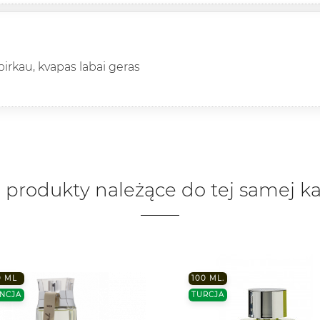
pirkau, kvapas labai geras
 produkty należące do tej samej ka
0 ML
100 ML.
NCJA
TURCJA