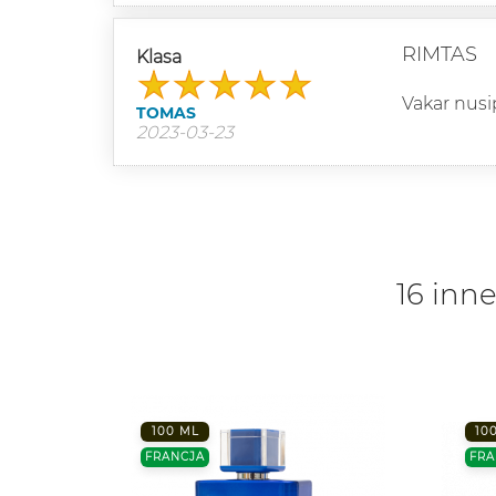
RIMTAS
Klasa
Vakar nusi
TOMAS
2023-03-23
16 inne
100 ML
10
FRANCJA
FRA