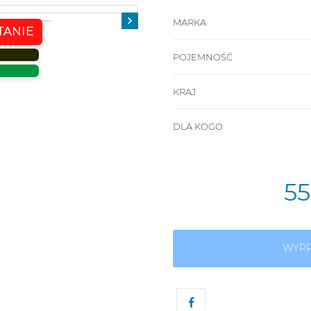

MARKA
TANIE
POJEMNOŚĆ
KRAJ
DLA KOGO
5
WYP