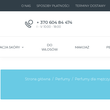
O NAS
SPOSOBY PŁATNOŚCI
TERMINY DOSTAWY
+ 370 604 84 474
I - V: 10:00 - 18:00
DO
ACJA SKÓRY
MAKIJAŻ
P
WŁOSÓW
Strona główna
Perfumy
Perfumy dla mężczy