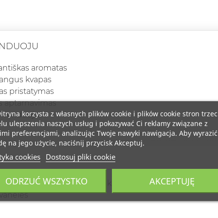
NDUOJU
antiškas aromatas
bangus kvapas
tas pristatymas
s aptarnavimas
itryna korzysta z własnych plików cookie i plików cookie stron trzec
omenduoju
lu ulepszenia naszych usług i pokazywać Ci reklamy związane z
mi preferencjami, analizując Twoje nawyki nawigacja. Aby wyrazić
ę na jego użycie, naciśnij przycisk Akceptuj.
tyka cookies
Dostosuj pliki cookie
ODRZUĆ WSZYSTKO
AKCEPTUJĘ
 draugei labai patiko. Marskiniai kvepejo dar kita diena ,
vaneles