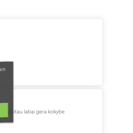
ich
tai skaitau labai gera kokybe