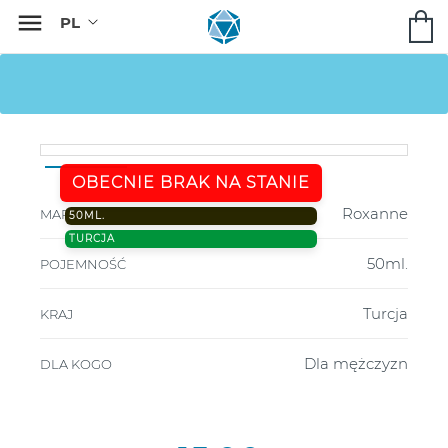

OBECNIE BRAK NA STANIE
Roxanne
MARKA
50ML.
TURCJA
50ml.
POJEMNOŚĆ
Turcja
KRAJ
Dla mężczyzn
DLA KOGO