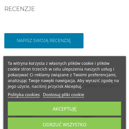
RECENZJE
NAPISZ SWOJĄ RECENZJĘ
Ta witryna korzysta z własnych plików cookie i plików
cookie stron trzecich w celu ulepszenia naszych usług i
pokazywać Ci reklamy związane z Twoimi preferencjami,
analizując Twoje nawyki nawigacja. Aby wyrazić zgodę na
16 inne produkty należące do tej samej kategorii:
jego użycie, naciśnij przycisk Akceptuj.
Polityka cookies
Dostosuj pliki cookie
AKCEPTUJĘ
FRANCJA
ODRZUĆ WSZYSTKO