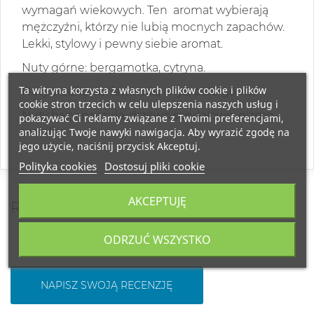
wymagań wiekowych. Ten aromat wybierają
mężczyźni, którzy nie lubią mocnych zapachów.
Lekki, stylowy i pewny siebie aromat.
Nuty górne: bergamotka, cytryna.
Ta witryna korzysta z własnych plików cookie i plików
Nuty środkowe: lawenda, anyż, pelargonia.
cookie stron trzecich w celu ulepszenia naszych usług i
Nuty bazy: paczula, drzewo sandałowe, piżmo,
pokazywać Ci reklamy związane z Twoimi preferencjami,
analizując Twoje nawyki nawigacja. Aby wyrazić zgodę na
wanilia.
jego użycie, naciśnij przycisk Akceptuj.
Polityka cookies
Dostosuj pliki cookie
AKCEPTUJĘ
RECENZJE
ODRZUĆ WSZYSTKO
NAPISZ SWOJĄ RECENZJĘ