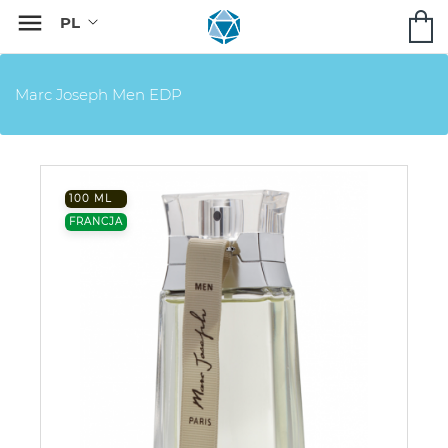

Marc Joseph Men EDP
100 ML
FRANCJA