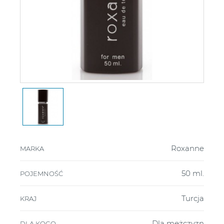
Roxanne
MARKA
50 ml.
POJEMNOŚĆ
Turcja
KRAJ
Dla mężczyzn
DLA KOGO