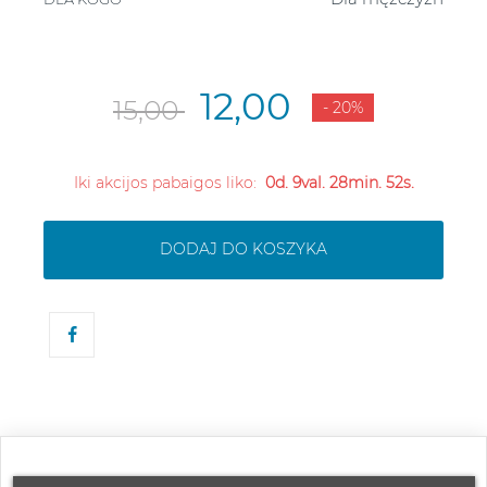
12,00
15,00
- 20%
Iki akcijos pabaigos liko:
0d. 9val. 28min. 52s.
DODAJ DO KOSZYKA