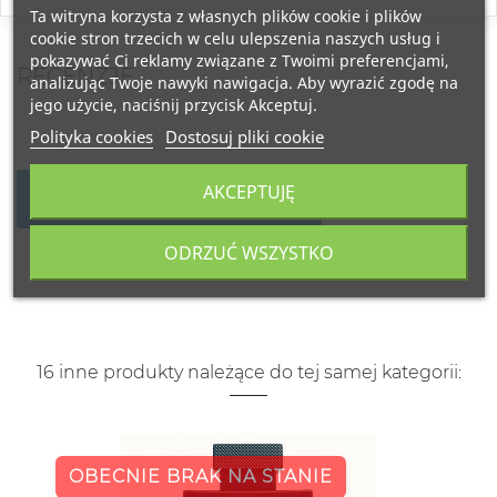
Ta witryna korzysta z własnych plików cookie i plików
cookie stron trzecich w celu ulepszenia naszych usług i
pokazywać Ci reklamy związane z Twoimi preferencjami,
RECENZJE
analizując Twoje nawyki nawigacja. Aby wyrazić zgodę na
jego użycie, naciśnij przycisk Akceptuj.
Polityka cookies
Dostosuj pliki cookie
AKCEPTUJĘ
NAPISZ SWOJĄ RECENZJĘ
ODRZUĆ WSZYSTKO
16 inne produkty należące do tej samej kategorii:
OBECNIE BRAK NA STANIE