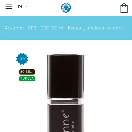

Roxanne - M16 - EDT- 50ml. | Kvepalų analogai vyrams
-20%
50 ML.
TURCJA