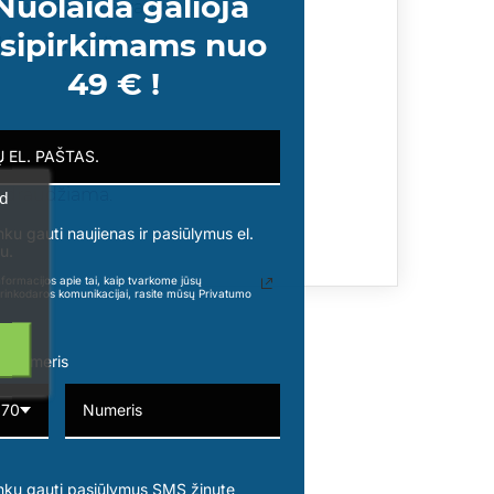
Nuolaida galioja
viežiai ir patraukliai.
sipirkimams nuo
kinis jaunuolis.
49 € !
ti draudžiama.
ad
nku gauti naujienas ir pasiūlymus el.
u.
formacijos apie tai, kaip tvarkome jūsų
rinkodaros komunikacijai, rasite mūsų Privatumo
o numeris
370
nku gauti pasiūlymus SMS žinute