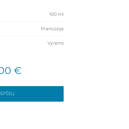
100 ml
Prancūzija
Vyrams
,00 €
REPŠELĮ