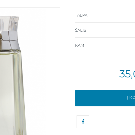
TALPA
ŠALIS
KAM
35
Į K