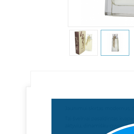
Jaunimui skirtas modernus, ši
Tai švelniai pasaldintas kvapas
aktyviu, dinamišku gyvenimo r