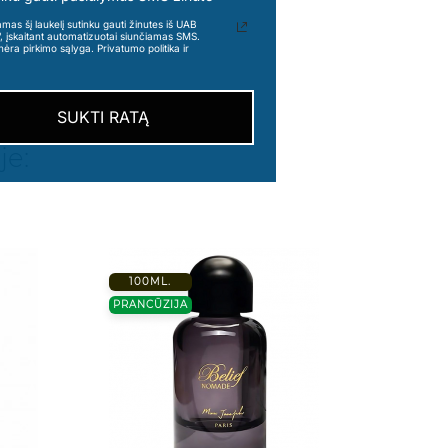
s šį laukelį sutinku gauti žinutes iš UAB
“, įskaitant automatizuotai siunčiamas SMS.
nėra pirkimo sąlyga. Privatumo politika ir
SUKTI RATĄ
je:
Ų TOP
VYRŲ TOP
100ML.
100
PRANCŪZIJA
PRANC