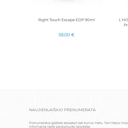
 LIFE
Right Touch Escape EDP 90ml
L'HO
IC CITY
Pr
59,00 €
NAUJIENLAIŠKIO PRENUMERATA
Prenumeratos galėsite atsisakyti bet kuriuo metu. Tam tikslui mū
informaciją rasite parduotuvės taisyklėse.