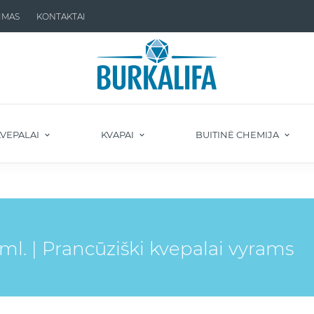
IMAS
KONTAKTAI
VEPALAI
KVAPAI
BUITINĖ CHEMIJA
. | Prancūziški kvepalai vyrams