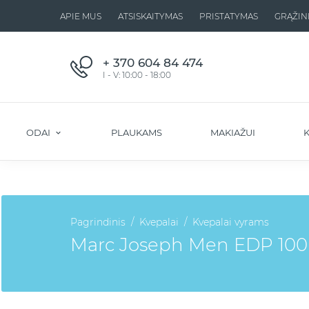
APIE MUS
ATSISKAITYMAS
PRISTATYMAS
GRĄŽIN
+ 370 604 84 474
I - V: 10:00 - 18:00
ODAI
PLAUKAMS
MAKIAŽUI
K
Pagrindinis
Kvepalai
Kvepalai vyrams
Marc Joseph Men EDP 100ml