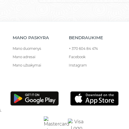
MANO PASKYRA
BENDRAUKIME
Mano duomenys
+ 370 604 84 474
Mano adresai
Facebook
Mano užsakymai
Instagram
.