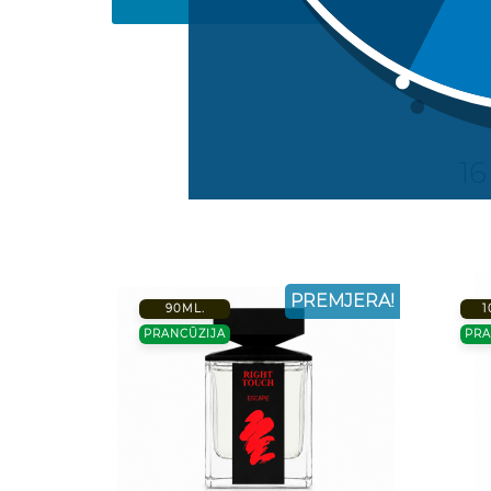
16
PREMJERA!
90ML.
1
PRANCŪZIJA
PRA