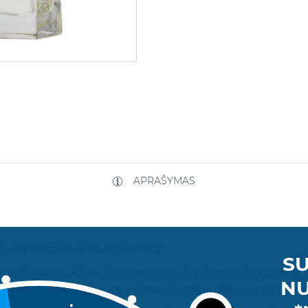
APRAŠYMAS
uolaikiškas ir veržlus aromatas.
SU
, sukurtas vaikinui, kuris vertina stilių, švarą ir lengvumą
NU
itmu – nuo kasdienės rutinos iki vakaro išėjimų su draug