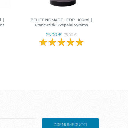
. |
BELIEF NOMADE - EDP - 100ml. |
MARC 
ams
Prancūziški kvepalai vyrams
Pran
65,00 €
75,00 €
PRENUMERUOTI