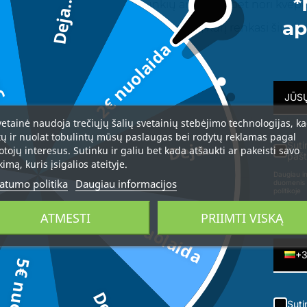
*
Deja...
ks tiems, kurie nemėgsta sunkių aromatų, bet nori kvepėti š
da
ap
lengvai pakerintis – būtent toks kvapas, kurį renkasi šiuolai
2€ nuolaida
citrina
žių, pelargonija
muskusas, vanilės
AB Burkalifa intelektualinė nuosavybė, kopijuoti ir platin
vetainė naudoja trečiųjų šalių svetainių stebėjimo technologijas, k
tų ir nuolat tobulintų mūsų paslaugas bei rodytų reklamas pagal
Deja...
Suti
otojų interesus. Sutinku ir galiu bet kada atšaukti ar pakeisti savo
pašt
kimą, kuris įsigalios ateityje.
Daugiau in
atumo politika
Daugiau informacijos
duomenis 
politikoje
3€ nuolaida
ATMESTI
PRIIMTI VISKĄ
Telefon
+
5€ nuolaida
Suti