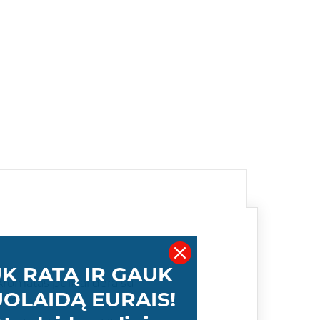
K RATĄ IR GAUK
. Aromatas puikiai dera su
OLAIDĄ EURAIS!
ais.