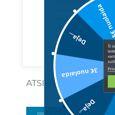
Subtilus, neįkyrus kvapas pati
5€ nuolai
Šiuolaikiškas, jaunatviškas ir 
Viršutinės natos: bergamotė, 
Vidurinės natos: levanda, any
Deja...
Pagrindinės natos: santalas, 
• Tekstas ir nuotraukos yra U
Ši s
teik
vart
suti
Priv
3€ nuolaida
ATSILIEPIMAI
Deja...
PARAŠYKITE SAVO ATSILIEPIMĄ