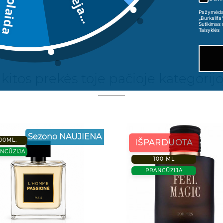
Deja...
Pažymėdama
„Burkalifa
Sutikimas 
Taisyklės
 kitos prekės toje pačioje kategorijo
VYR
Sezono NAUJIENA
00ML.
IŠPARDUOTA
NCŪZIJA
100 ML
PRANCŪZIJA