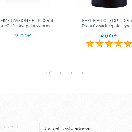
MME PASSIONE EDP 100ml.|
FEEL MAGIC - EDP - 100ml
ancūziški kvepalai vyrams
Prancūziški kvepalai vyr
55,00 €
49,00 €
sų kontaktinę