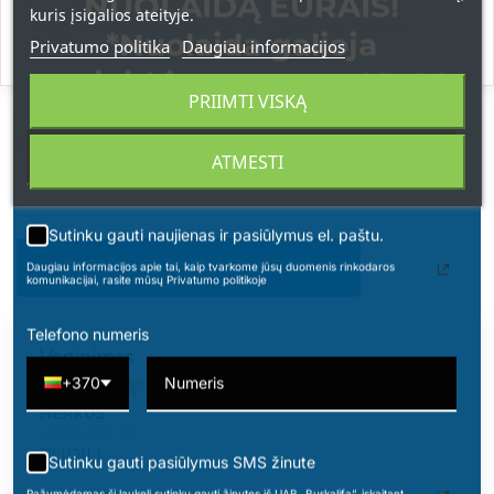
NUOLAIDĄ EURAIS!
kuris įsigalios ateityje.
Pagrindinės natos:
vanilė, riešutas, kedras
*Nuolaida galioja
Privatumo politika
Daugiau informacijos
apsipirkimams nuo 49 € !
PRIIMTI VISKĄ
ATSILIEPIMAI
ATMESTI
Sutinku gauti naujienas ir pasiūlymus el. paštu.
PARAŠYKITE SAVO ATSILIEPIMĄ
Daugiau informacijos apie tai, kaip tvarkome jūsų duomenis rinkodaros
komunikacijai, rasite mūsų Privatumo politikoje
Telefono numeris
Vertinimas
+370
HERKUS
2025-05-12
TURIU
Sutinku gauti pasiūlymus SMS žinute
Pažymėdamas šį laukelį sutinku gauti žinutes iš UAB „Burkalifa“, įskaitant