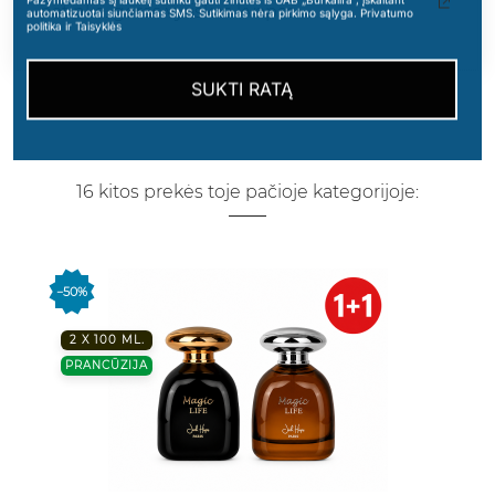
patinka. geras vyriskas kvapas
automatizuotai siunčiamas SMS. Sutikimas nėra pirkimo sąlyga. Privatumo
politika ir Taisyklės
SUKTI RATĄ
16 kitos prekės toje pačioje kategorijoje:
2 už 1 Kainą !!
−50%
2 X 100 ML.
PRANCŪZIJA