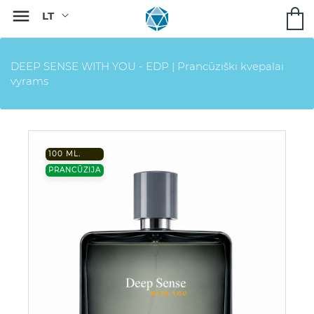

DEEP SENSE WITH YOU - EDP | Prancūziški kvepalai
vyrams
100 ML.
PRANCŪZIJA