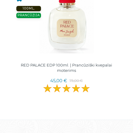
100ML.
PRANCŪZIJA
RED PALACE EDP 100ml. | Prancūziški kvepalai
moterims
45,00 €
75,00 €