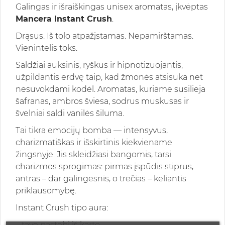
Galingas ir išraiškingas unisex aromatas, įkvėptas
Mancera Instant Crush
.
Drąsus. Iš tolo atpažįstamas. Nepamirštamas.
Vienintelis toks.
Saldžiai auksinis, ryškus ir hipnotizuojantis,
užpildantis erdvę taip, kad žmonės atsisuka net
nesuvokdami kodėl. Aromatas, kuriame susilieja
šafranas, ambros šviesa, sodrus muskusas ir
švelniai saldi vanilės šiluma.
Tai tikra emocijų bomba — intensyvus,
charizmatiškas ir išskirtinis kiekviename
žingsnyje. Jis skleidžiasi bangomis, tarsi
charizmos sprogimas: pirmas įspūdis stiprus,
antras – dar galingesnis, o trečias – keliantis
priklausomybę.
Instant Crush tipo aura:
– tave pastebi iš karto,