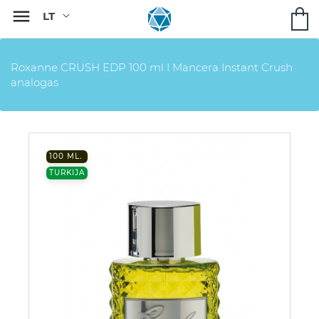

Roxanne CRUSH EDP 100 ml I Mancera Instant Crush
analogas
100 ML.
TURKIJA