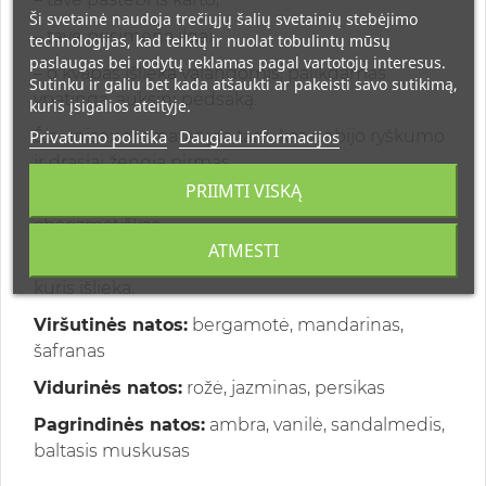
Ši svetainė naudoja trečiųjų šalių svetainių stebėjimo
– tave prisimena ilgai,
technologijas, kad teiktų ir nuolat tobulintų mūsų
paslaugas bei rodytų reklamas pagal vartotojų interesus.
– o kvapas išlieka valandomis, palikdamas
Sutinku ir galiu bet kada atšaukti ar pakeisti savo sutikimą,
ypatingą, auksinį pėdsaką.
kuris įsigalios ateityje.
Privatumo politika
Daugiau informacijos
Šis unisex aromatas yra tam, kas nebijo ryškumo
ir drąsiai žengia pirmas.
PRIIMTI VISKĄ
Ypatingas. Įsimintinas. Neįtikėtinai
charizmatiškas.
ATMESTI
Kvapas, kuris ne tik patinka — jis sukuria įspūdį,
kuris išlieka.
Viršutinės natos:
bergamotė, mandarinas,
šafranas
Vidurinės natos:
rožė, jazminas, persikas
Pagrindinės natos:
ambra, vanilė, sandalmedis,
baltasis muskusas