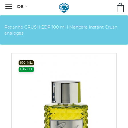

Roxanne CRUSH EDP 100 ml I Mancera Instant Crush
analogas
100 ML.
TÜRKEI