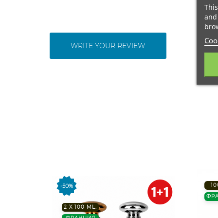
This
and 
brow
Cook
WRITE YOUR REVIEW
10
-50%
ФР
2 X 100 ML.