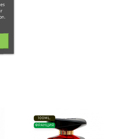
ces
ur
on.
100ML.
-20%
ФРАНЦИЯ
100 M