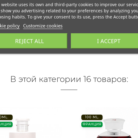
 website uses its own and third-party cookies to improve our servi
show you advertising related to your preferences by analyzing yo
sing habits. To give your consent to its use, press the Accept butt
ie policy
Customize cookies
REJECT ALL
I ACCEPT
В этой категории 16 товаров:
0ML.
100 ML.
АНЦИЯ
ФРАНЦИЯ