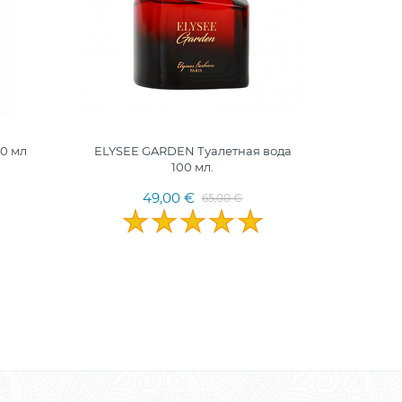
ФРАН
0 мл
ELYSEE GARDEN Туалетная вода
Magic Li
100 мл.
49,00 €
65,00 €