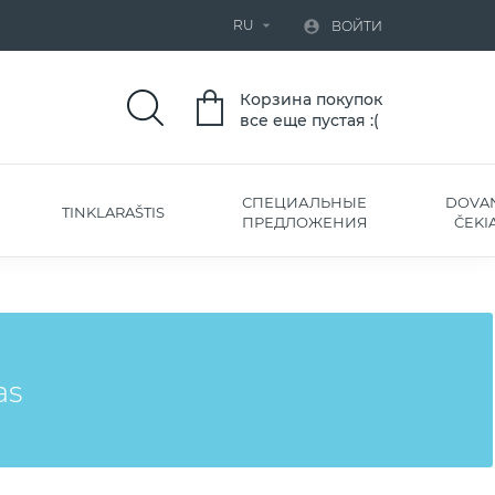
RU


ВОЙТИ
Корзина покупок
все еще пустая :(
СПЕЦИАЛЬНЫЕ
DOVA
TINKLARAŠTIS
ПРЕДЛОЖЕНИЯ
ČEKIA
as