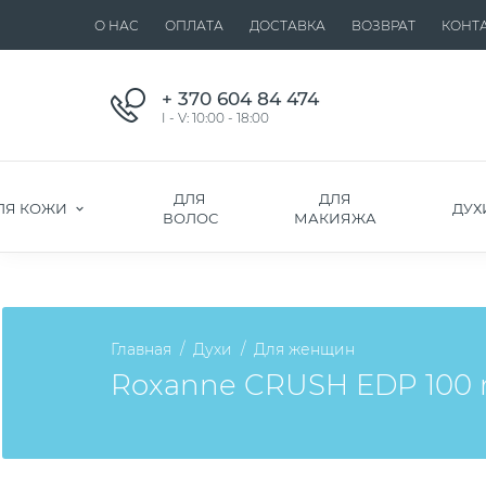
О НАС
ОПЛАТА
ДОСТАВКА
ВОЗВРАТ
КОНТ
+ 370 604 84 474
I - V: 10:00 - 18:00
ДЛЯ
ДЛЯ
ЛЯ КОЖИ
ДУХ
ВОЛОС
МАКИЯЖА
Главная
Духи
Для женщин
Roxanne CRUSH EDP 100 ml