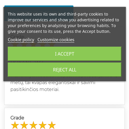
WRITE YOUR REVIEW
This website uses its own and third-party cookies to
improve our services and show you advertising related to
your preferences by analyzing your browsing habits. To
give your consent to its use, press the Accept button.
Grade
Cookie policy
Customize cookies
ERIKA
I ACCEPT
2024-10-21
ROXANE W7
REJECT ALL
Mano mylimiausias kvapas, kvepinuosi jai virš 15
metų, tai kvapas elegantiškai ir savimi
pasitikinčios moteriai.
Grade