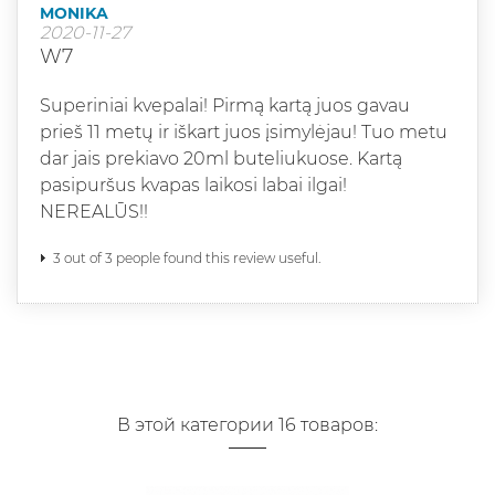
MONIKA
2020-11-27
W7
Superiniai kvepalai! Pirmą kartą juos gavau
prieš 11 metų ir iškart juos įsimylėjau! Tuo metu
dar jais prekiavo 20ml buteliukuose. Kartą
pasipuršus kvapas laikosi labai ilgai!
NEREALŪS!!
3 out of 3 people found this review useful.
В этой категории 16 товаров: