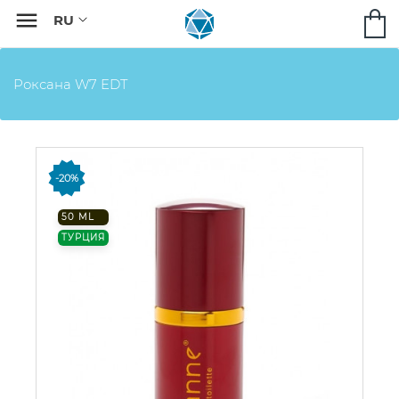

Роксана W7 EDT
-20%
50 ML
ТУРЦИЯ