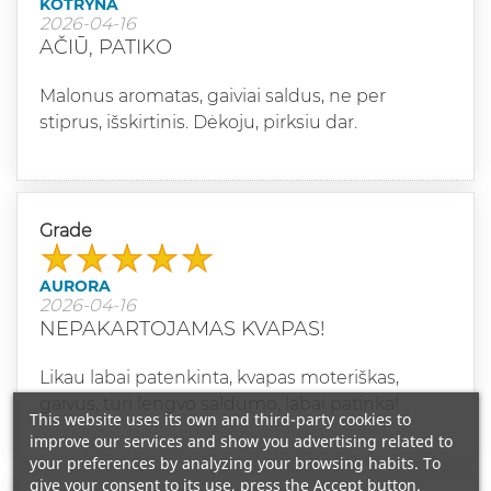
KOTRYNA
2026-04-16
AČIŪ, PATIKO
Malonus aromatas, gaiviai saldus, ne per
stiprus, išskirtinis. Dėkoju, pirksiu dar.
Grade
AURORA
2026-04-16
NEPAKARTOJAMAS KVAPAS!
Likau labai patenkinta, kvapas moteriškas,
gaivus, turi lengvo saldumo, labai patinka!
This website uses its own and third-party cookies to
improve our services and show you advertising related to
your preferences by analyzing your browsing habits. To
give your consent to its use, press the Accept button.