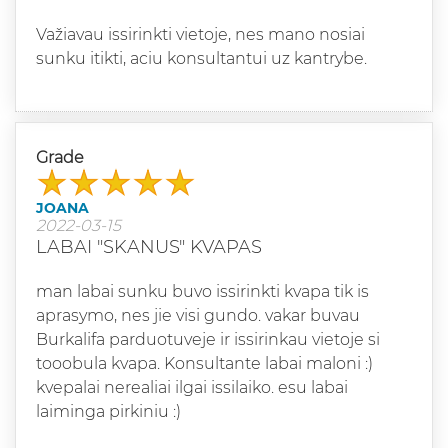
Važiavau issirinkti vietoje, nes mano nosiai
sunku itikti, aciu konsultantui uz kantrybe.
Grade
JOANA
2022-03-15
LABAI "SKANUS" KVAPAS
man labai sunku buvo issirinkti kvapa tik is
aprasymo, nes jie visi gundo. vakar buvau
Burkalifa parduotuveje ir issirinkau vietoje si
tooobula kvapa. Konsultante labai maloni :)
kvepalai nerealiai ilgai issilaiko. esu labai
laiminga pirkiniu :)