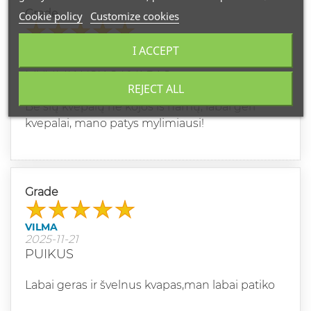
Grade
Cookie policy
Customize cookies
JULIJA
I ACCEPT
2025-12-10
MYLIMIAUSIAS KVAPAS
REJECT ALL
Be šių kvepalų nė kojos iš namų, labai geri
kvepalai, mano patys mylimiausi!
Grade
VILMA
2025-11-21
PUIKUS
Labai geras ir švelnus kvapas,man labai patiko