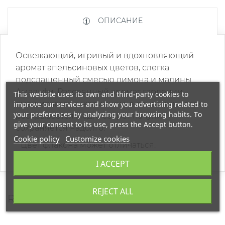
ОПИСАНИЕ
Освежающий, игривый и вдохновляющий
аромат апельсиновых цветов, слегка
подслащенный смесью лимона и малины
Амальфи. Рассеянный аромат гардении
This website uses its own and third-party cookies to
смешивается с жасмином, в основных нотах
improve our services and show you advertising related to
your preferences by analyzing your browsing habits. To
раскрывается мед, а секрет пачули
give your consent to its use, press the Accept button.
сохраняется надолго.
Cookie policy
Customize cookies
* Цвет флакона может отличаться.
I ACCEPT
REJECT ALL
REVIEWS