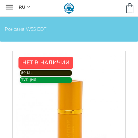

Роксана W55 EDT
НЕТ В НАЛИЧИИ
50 ML
ТУРЦИЯ