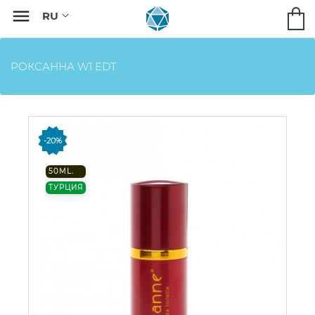

РОКСАННА W1 EDT
-20%
50ML.
ТУРЦИЯ