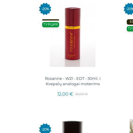
-20%
-20
5
ТУРЦИЯ
ТУ
Roxanne - W21 - EDT - 50ml. I
Kvepalų analogai moterims
12,00 €
15,00 €
-20%