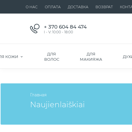
О НАС
ОПЛАТА
ДОСТАВКА
ВОЗВРАТ
КОНТ
+ 370 604 84 474
I - V: 10:00 - 18:00
ДЛЯ
ДЛЯ
ЛЯ КОЖИ
ДУХ
ВОЛОС
МАКИЯЖА
Главная
Naujienlaiškiai