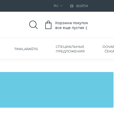
RU


ВОЙТИ
Корзина покупок
все еще пустая :(
СПЕЦИАЛЬНЫЕ
DOVA
TINKLARAŠTIS
ПРЕДЛОЖЕНИЯ
ČEKIA