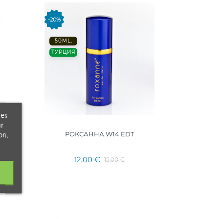
-20%
50ML.
ТУРЦИЯ
ces
ur
РОКСАННА W14 EDT
on.
12,00 €
15,00 €