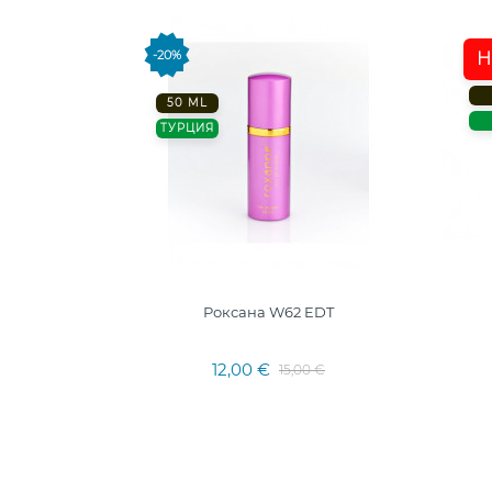
-20%
Н
50 ML
ТУРЦИЯ
Роксана W62 EDT
12,00 €
15,00 €