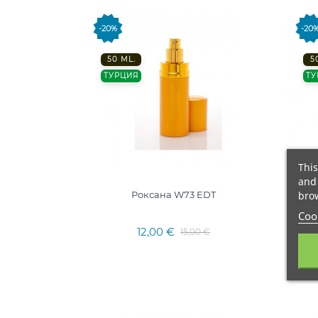
-20%
-20
50 ML.
5
ТУРЦИЯ
ТУ
This
and 
Роксана W73 EDT
brow
Cook
12,00 €
15,00 €