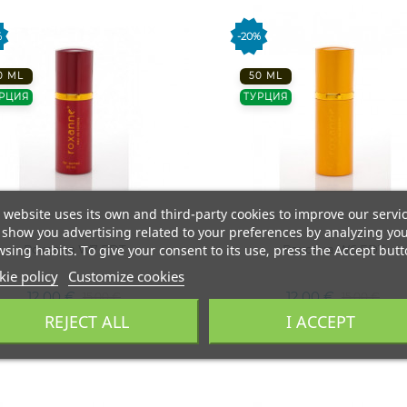
%
-20%
0 ML
50 ML
РЦИЯ
ТУРЦИЯ
 website uses its own and third-party cookies to improve our servi
show you advertising related to your preferences by analyzing yo
Роксана W7 EDT
Роксана W6 EDT
sing habits. To give your consent to its use, press the Accept butt
ie policy
Customize cookies
12,00 €
12,00 €
15,00 €
15,00 €
REJECT ALL
I ACCEPT