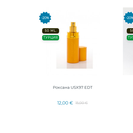
-20%
-20
50 ML.
5
ТУРЦИЯ
ТУ
Роксана USX97 EDT
12,00 €
15,00 €