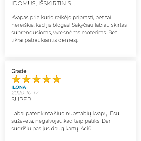
IDOMUS, IŠSKIRTINIS...
Kvapas prie kurio reikėjo priprasti, bet tai
nereiškia, kad jis blogas! Sakyčiau labiau skirtas
subrendusioms, vyresnėms moterims. Bet
tikrai patraukiantis dėmesį.
Grade
ILONA
2020-10-17
SUPER
Labai patenkinta šiuo nuostabių kvapų. Esu
sužavėta, negalvojau,kad taip patiks. Dar
sugrįšiu pas jus daug kartų. Ačiū