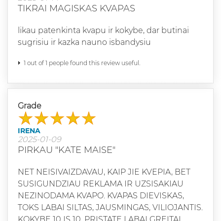
TIKRAI MAGISKAS KVAPAS
likau patenkinta kvapu ir kokybe, dar butinai
sugrisiu ir kazka nauno isbandysiu
1 out of 1 people found this review useful.
Grade
IRENA
2025-01-09
PIRKAU "KATE MAISE"
NET NEISIVAIZDAVAU, KAIP JIE KVEPIA, BET
SUSIGUNDZIAU REKLAMA IR UZSISAKIAU
NEZINODAMA KVAPO. KVAPAS DIEVISKAS,
TOKS LABAI SILTAS, JAUSMINGAS, VILIOJANTIS.
KOKYBE 10 IS 10. PRISTATE LABAI GREITAI,