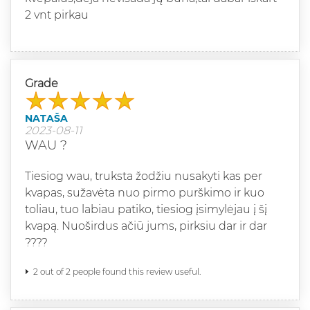
2 vnt pirkau
Grade
NATAŠA
2023-08-11
WAU ?
Tiesiog wau, truksta žodžiu nusakyti kas per
kvapas, sužavėta nuo pirmo purškimo ir kuo
toliau, tuo labiau patiko, tiesiog įsimylėjau į šį
kvapą. Nuoširdus ačiū jums, pirksiu dar ir dar
????
2 out of 2 people found this review useful.