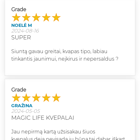
Grade
NOELĖ M
2024-08-16
SUPER
Siuntą gavau greitai, kvapas tipo, labiau
tinkantis jaunimui, neįkirus ir nepersaldus ?
Grade
GRAŽINA
2024-05-05
MAGIC LIFE KVEPALAI
Jau nepirmą kartą užsisakau šiuos
kvepalus,deja nevisada jų būna,tai dabar iškart