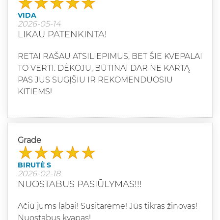
VIDA
2026-05-14
LIKAU PATENKINTA!
RETAI RAŠAU ATSILIEPIMUS, BET ŠIE KVEPALAI
TO VERTI. DĖKOJU, BŪTINAI DAR NE KARTĄ
PAS JUS SUGĮŠIU IR REKOMENDUOSIU
KITIEMS!
Grade
BIRUTĖ S
2026-02-18
NUOSTABUS PASIŪLYMAS!!!
Ačiū jums labai! Susitarėme! Jūs tikras žinovas!
Nuostabus kvapas!