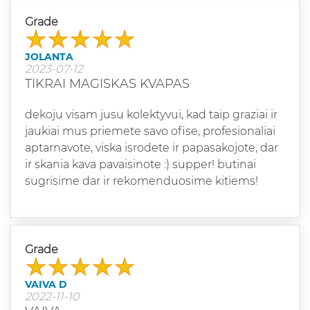
Grade
JOLANTA
2023-07-12
TIKRAI MAGISKAS KVAPAS
dekoju visam jusu kolektyvui, kad taip graziai ir
jaukiai mus priemete savo ofise, profesionaliai
aptarnavote, viska isrodete ir papasakojote, dar
ir skania kava pavaisinote :) supper! butinai
sugrisime dar ir rekomenduosime kitiems!
Grade
VAIVA D
2022-11-10