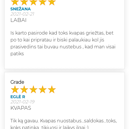
SNEŽANA
2021-02-21
LABAI
Is karto pasirode kad toks kvapas griežtas, bet
po to kai pripratau ir biski palaukiau kol jis
prasivedins tai buvau nustebus , kad man visai
patiks
Grade
EGLĖ R
2021-02-19
KVAPAS
Tik ką gavau. Kvapas nuostabus...saldokas...toks,
koks patinka...tikiuosi ir laikys ilgai :)