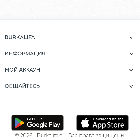

BURKALIFA

ИНФОРМАЦИЯ

МОЙ АККАУНТ

ОБЩАЙТЕСЬ
© 2026 - Burkalifa.eu. Все права защищены.