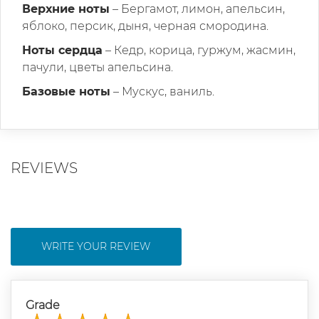
Верхние ноты
– Бергамот, лимон, апельсин,
яблоко, персик, дыня, черная смородина.
Ноты сердца
– Кедр, корица, гуржум, жасмин,
пачули, цветы апельсина.
Базовые ноты
– Мускус, ваниль.
REVIEWS
WRITE YOUR REVIEW
Grade