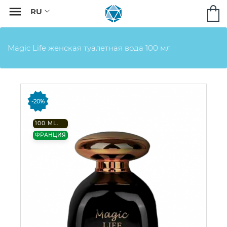

Magic Life женская туалетная вода 100 мл
-20%
100 ML.
ФРАНЦИЯ