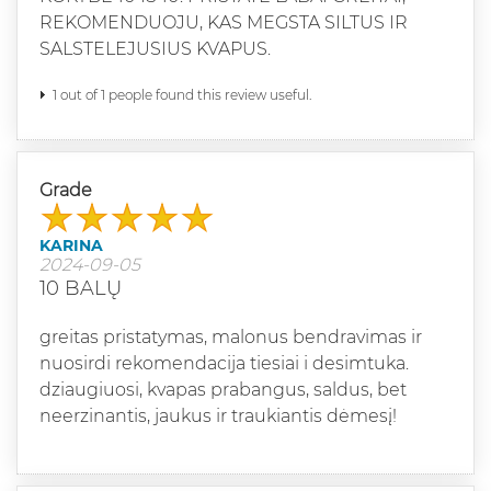
REKOMENDUOJU, KAS MEGSTA SILTUS IR
SALSTELEJUSIUS KVAPUS.
1 out of 1 people found this review useful.
Grade
KARINA
2024-09-05
10 BALŲ
greitas pristatymas, malonus bendravimas ir
nuosirdi rekomendacija tiesiai i desimtuka.
dziaugiuosi, kvapas prabangus, saldus, bet
neerzinantis, jaukus ir traukiantis dėmesį!