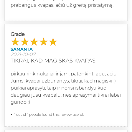
prabangus kvapas, ačiū už greitą pristatymą.
Grade
SAMANTA
2021-10-07
TIKRAI, KAD MAGISKAS KVAPAS
pirkau rinkinuka jai ir jam, patenkinti abu, aciu
Jums, kvapai uzburiantys, tikrai, kad magiski :)
puikiai aprasyti. taip ir norisi isbandyti kuo
daugiau jusu kvepalu, nes aprasymai tikrai labai
gundo :)
1 out of 1 people found this review useful.