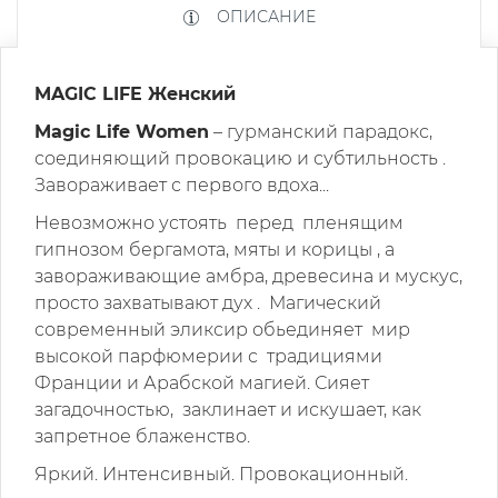
ОПИСАНИЕ
MAGIC LIFE
Женский
Magic Life Women
– гурманский парадокс,
соединяющий провокацию и субтильность .
Завораживает с первого вдоха...
Невозможно устоять перед пленящим
гипнозом бергамота, мяты и корицы , а
завораживающие амбра, древесина и мускус,
просто захватывают дух . Магический
современный эликсир обьединяет мир
высокой парфюмерии с традициями
Франции и Арабской магией. Сияет
загадочностью, заклинает и искушает, как
запретное блаженство.
Яркий. Интенсивный. Провокационный.