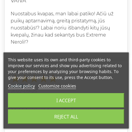
VAIVA
Nuostabus kvapas, man labai patiko! Ačiū už
puikų aptarnavimą, greitą pristatymą, jūs
nuostabūs!? Labai noriu išbandyti kitų jūsų
kvepalų, žinau kad sekantys bus Extreme
Neroli!?
This website uses its own and third-party cookies to
improve our services and show you advertising related to
Grade
your preferences by analyzing your browsing habits. To
give your consent to its use, press the Accept button.
Cookie policy
Customize cookies
ANŽELA G
2022-09-25
FANTASTIŠKI
I ACCEPT
Ačiū labai,tirai labai patiko kvapas,tiesiog
REJECT ALL
fantastika ir gersi laikosi.