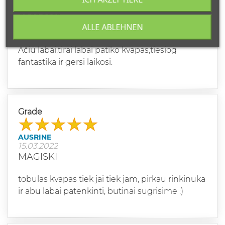
ANŽELA G
25.09.2022
ALLE ABLEHNEN
FANTASTIŠKI
Ačiū labai,tirai labai patiko kvapas,tiesiog
fantastika ir gersi laikosi.
Grade
AUSRINE
15.03.2022
MAGISKI
tobulas kvapas tiek jai tiek jam, pirkau rinkinuka
ir abu labai patenkinti, butinai sugrisime :)