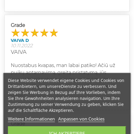
Grade
VAIVA D
10.11.2022
VAIVA
Nuostabus kvapas, man labai patiko! Ačiū už
puikų aptarnavimą, greitą pristatymą, jūs
nuostabūs!? Labai noriu išbandyti kitų jūsų
Diese Website verwendet eigene Cookies und Cookies von
Drittanbietern, um unsereDienste zu verbessern. Und
kvepalų, žinau kad sekantys bus Extreme
zeigen Sie Werbung in Bezug auf Ihre Vorlieben, indem
Neroli!?
Sie Ihre Gewohnheiten analysieren navigation. Um Ihre
Zustimmung zu seiner Verwendung zu geben, klicken Sie
auf die Schaltfläche Akzeptieren.
Weitere Informationen
Anpassen von Cookies
Grade
ICH AKZEPTIERE