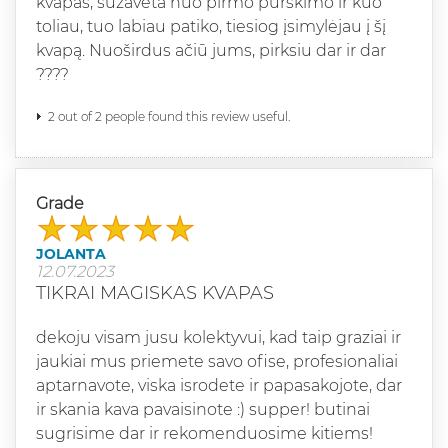
kvapas, sužavėta nuo pirmo purškimo ir kuo
toliau, tuo labiau patiko, tiesiog įsimylėjau į šį
kvapą. Nuoširdus ačiū jums, pirksiu dar ir dar
????
2 out of 2 people found this review useful.
Grade
JOLANTA
12.07.2023
TIKRAI MAGISKAS KVAPAS
dekoju visam jusu kolektyvui, kad taip graziai ir
jaukiai mus priemete savo ofise, profesionaliai
aptarnavote, viska isrodete ir papasakojote, dar
ir skania kava pavaisinote :) supper! butinai
sugrisime dar ir rekomenduosime kitiems!