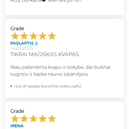
Ačių Burkalifa❤️ Sekmės jums!!!
Grade
PASLAPTIS :)
14.01.2025
TIKRAI MAGISKAS KVAPAS
likau patenkinta kvapu ir kokybe, dar butinai
sugrisiu ir kazka nauno isbandysiu
1 out of 1 people found this review useful.
Grade
IRENA