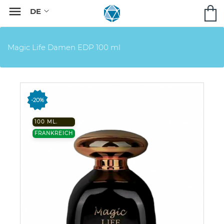

Magic Life Damen EDP 100 ml
-20%
100 ML.
FRANKREICH