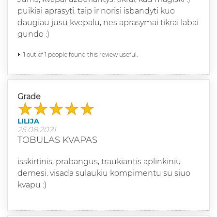
puikiai aprasyti. taip ir norisi isbandyti kuo
daugiau jusu kvepalu, nes aprasymai tikrai labai
gundo :)
1 out of 1 people found this review useful.
Grade
LILIJA
25.08.2021
TOBULAS KVAPAS
isskirtinis, prabangus, traukiantis aplinkiniu
demesi. visada sulaukiu kompimentu su siuo
kvapu :)