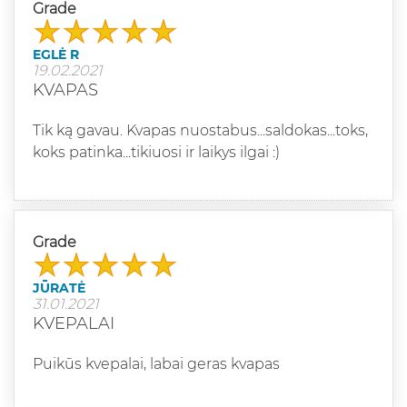
Grade
EGLĖ R
19.02.2021
KVAPAS
Tik ką gavau. Kvapas nuostabus...saldokas...toks,
koks patinka...tikiuosi ir laikys ilgai :)
Grade
JŪRATĖ
31.01.2021
KVEPALAI
Puikūs kvepalai, labai geras kvapas