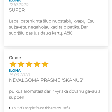
ILONA
17.10.2020
SUPER
Labai patenkinta šiuo nuostabių kvapų. Esu
sužavėta, negalvojau,kad taip patiks. Dar
sugrįšiu pas jus daug kartų. Ačiū
Grade
ILONA
18.09.2020
NEVALGOMA PRASME "SKANUS"
puikus aromatas! dar ir vyriska dovanu gavau :)
supper!
1 out of 1 people found this review useful.