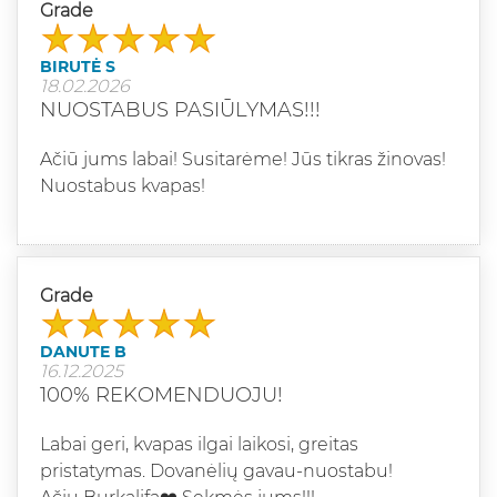
Grade
BIRUTĖ S
18.02.2026
NUOSTABUS PASIŪLYMAS!!!
Ačiū jums labai! Susitarėme! Jūs tikras žinovas!
Nuostabus kvapas!
Grade
DANUTE B
16.12.2025
100% REKOMENDUOJU!
Labai geri, kvapas ilgai laikosi, greitas
pristatymas. Dovanėlių gavau-nuostabu!