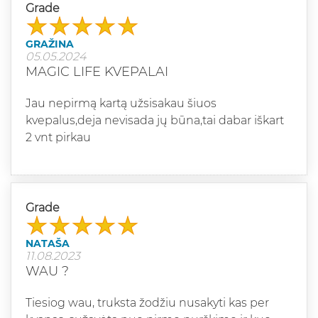
Grade
GRAŽINA
05.05.2024
MAGIC LIFE KVEPALAI
Jau nepirmą kartą užsisakau šiuos
kvepalus,deja nevisada jų būna,tai dabar iškart
2 vnt pirkau
Grade
NATAŠA
11.08.2023
WAU ?
Tiesiog wau, truksta žodžiu nusakyti kas per