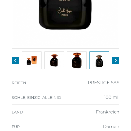


PRESTIGE SAS
REIFEN
100 ml.
SOHLE, EINZIG, ALLEINIG
Frankreich
LAND
Damen
FÜR