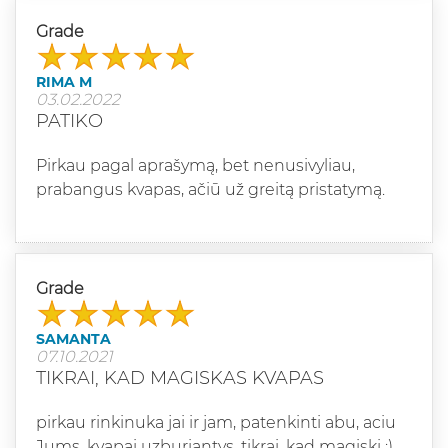
Grade
RIMA M
03.02.2022
PATIKO
Pirkau pagal aprašymą, bet nenusivyliau,
prabangus kvapas, ačiū už greitą pristatymą.
Grade
SAMANTA
07.10.2021
TIKRAI, KAD MAGISKAS KVAPAS
pirkau rinkinuka jai ir jam, patenkinti abu, aciu
Jums, kvapai uzburiantys, tikrai, kad magiski :)