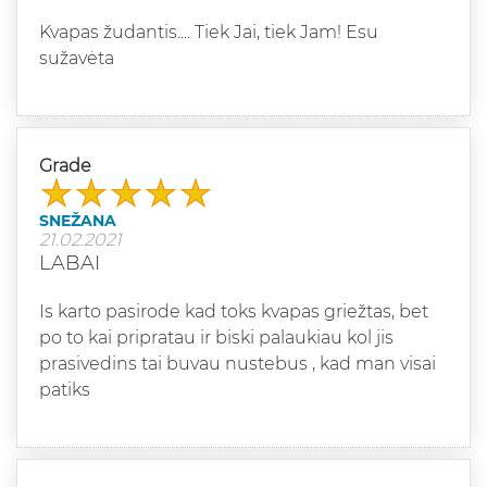
Kvapas žudantis.... Tiek Jai, tiek Jam! Esu
sužavėta
Grade
SNEŽANA
21.02.2021
LABAI
Is karto pasirode kad toks kvapas griežtas, bet
po to kai pripratau ir biski palaukiau kol jis
prasivedins tai buvau nustebus , kad man visai
patiks