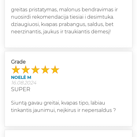
greitas pristatymas, malonus bendravimas ir
nuosirdi rekomendacija tiesiai i desimtuka.
dziaugiuosi, kvapas prabangus, saldus, bet
neerzinantis, jaukus ir traukiantis dėmesį!
Grade
NOELĖ M
16.08.2024
SUPER
Siuntą gavau greitai, kvapas tipo, labiau
tinkantis jaunimui, neįkirus ir nepersaldus ?