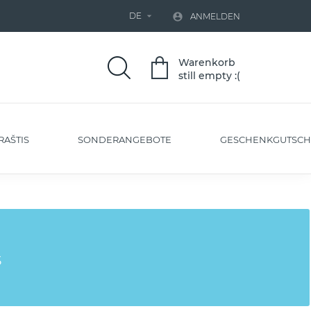
DE


ANMELDEN
Warenkorb
still empty :(
RAŠTIS
SONDERANGEBOTE
GESCHENKGUTSCH
s