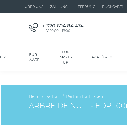
ÜBER UNS
ZAHLUNG
LIEFERUNG
RÜCKGABEN
+ 370 604 84 474
I - V: 10:00 - 18:00
FÜR
FÜR
T
MAKE-
PARFÜM
HAARE
UP
Heim
Parfüm
Parfüm für Frauen
ARBRE DE NUIT - EDP 100ml