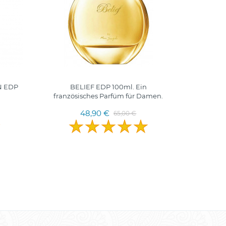
 EDP
BELIEF EDP 100ml. Ein
N
französisches Parfüm für Damen.
48,90 €
65,00 €