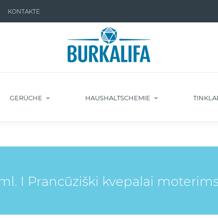
KONTAKTE
GERÜCHE
HAUSHALTSCHEMIE
TINKLA
. I Prancūziški kvepalai moterim