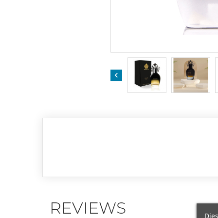

REVIEWS
Dies