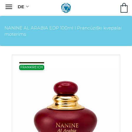

NANINE AL ARABIA EDP 100ml I Prancūziški kvepalai
moterims
FRANKREICH