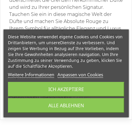
überschreitet die Grenzen herkömmlicher Düfte
und wird zu Ihrer persönlichen Signatur.
Tauchen Sie ein in diese magische Welt der
Düfte und machen Sie Absolute Rouge zu
Ihrem Symbol für alltägliche Eleganz und Luxus.
Ein Duft, der nicht nur Ihr Image unterstreicht,
Diese Website verwendet eigene Cookies und Cookies von
Drittanbietern, um unsereDienste zu verbessern. Und
sondern auch überall einen unauslöschlichen
zeigen Sie Werbung in Bezug auf Ihre Vorlieben, indem
Eindruck hinterlässt.
Sie Ihre Gewohnheiten analysieren navigation. Um Ihre
Inspiriert von Maison Francis Kurkdjian
Zustimmung zu seiner Verwendung zu geben, klicken Sie
auf die Schaltfläche Akzeptieren.
Baccarat Rouge 540.
Weitere Informationen
Anpassen von Cookies
Kopfnoten
– Jasmin, Safran;
Herznoten -
Amber, Ambra;
ICH AKZEPTIERE
Hauptnoten (Basisnoten)
– Zeder,
Tannenbalsam.
ALLE ABLEHNEN