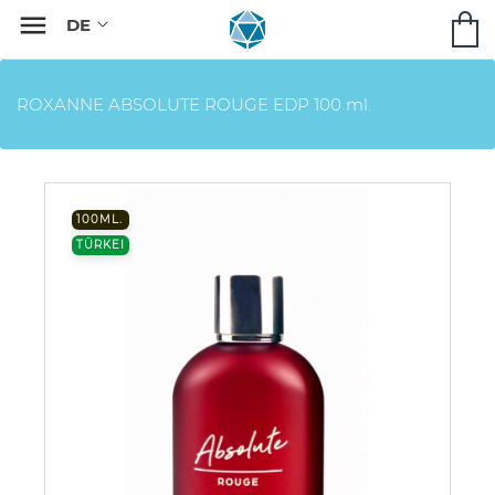

ROXANNE ABSOLUTE ROUGE EDP 100 ml.
100ML.
TÜRKEI