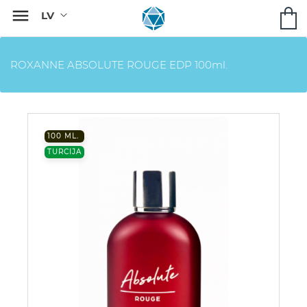

ROXANNE ABSOLUTE ROUGE EDP 100ml.
100 ML.
TURCIJA