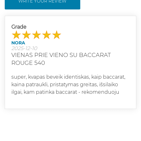
WRITE YOUR REVIEW
Grade
NORA
2025-12-10
VIENAS PRIE VIENO SU BACCARAT
ROUGE 540
super, kvapas beveik identiskas, kaip baccarat,
kaina patraukli, pristatymas greitas, išsilaiko
ilgai, kam patinka baccarat - rekomenduoju