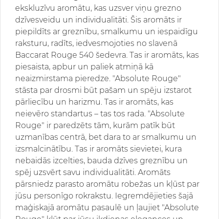
ekskluzīvu aromātu, kas uzsver viņu grezno
dzīvesveidu un individualitāti. Šis aromāts ir
piepildīts ar greznību, smalkumu un iespaidīgu
raksturu, radīts, iedvesmojoties no slavenā
Baccarat Rouge 540 šedevra. Tas ir aromāts, kas
piesaista, apbur un paliek atmiņā kā
neaizmirstama pieredze. "Absolute Rouge"
stāsta par drosmi būt pašam un spēju izstarot
pārliecību un harizmu. Tas ir aromāts, kas
neievēro standartus – tas tos rada. "Absolute
Rouge" ir paredzēts tām, kurām patīk būt
uzmanības centrā, bet dara to ar smalkumu un
izsmalcinātību. Tas ir aromāts sievietei, kura
nebaidās izcelties, bauda dzīves greznību un
spēj uzsvērt savu individualitāti. Aromāts
pārsniedz parasto aromātu robežas un kļūst par
jūsu personīgo rokrakstu. Iegremdējieties šajā
maģiskajā aromātu pasaulē un ļaujiet "Absolute