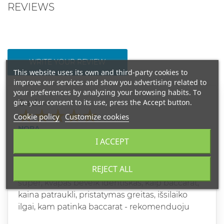
REVIEWS
WRITE YOUR REVIEW
This website uses its own and third-party cookies to
improve our services and show you advertising related to
your preferences by analyzing your browsing habits. To
give your consent to its use, press the Accept button.
Grade
Cookie policy
Customize cookies
NORA
2025-12-10
I ACCEPT
VIENAS PRIE VIENO SU BACCARAT
ROUGE 540
REJECT ALL
super, kvapas beveik identiskas, kaip baccarat,
kaina patraukli, pristatymas greitas, išsilaiko
ilgai, kam patinka baccarat - rekomenduoju