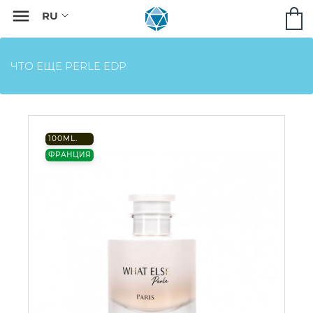

ЧТО ЕЩЕ PERLE EDP
100ML.
ФРАНЦИЯ