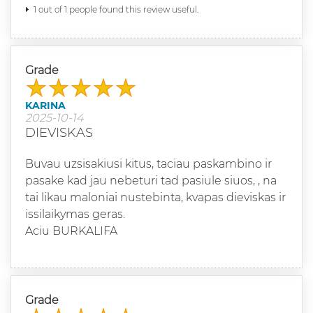
1 out of 1 people found this review useful.
Grade
KARINA
2025-10-14
DIEVISKAS
Buvau uzsisakiusi kitus, taciau paskambino ir
pasake kad jau nebeturi tad pasiule siuos, , na
tai likau maloniai nustebinta, kvapas dieviskas ir
issilaikymas geras.
Aciu BURKALIFA
Grade