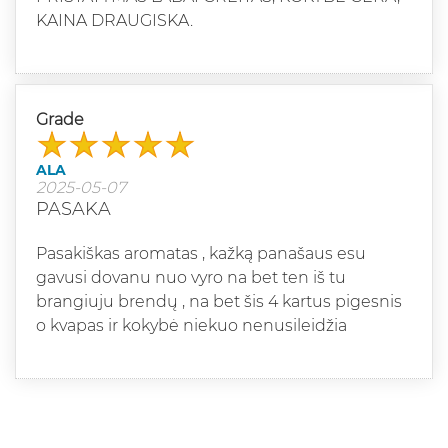
KAINA DRAUGISKA.
Grade
ALA
2025-05-07
PASAKA
Pasakiškas aromatas , kažką panašaus esu
gavusi dovanu nuo vyro na bet ten iš tu
brangiuju brendų , na bet šis 4 kartus pigesnis
o kvapas ir kokybė niekuo nenusileidžia