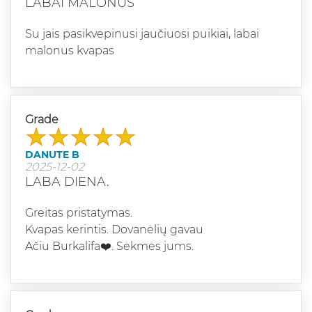
LABAI MALONUS
Su jais pasikvepinusi jaučiuosi puikiai, labai
malonus kvapas
Grade
DANUTE B
2025-12-02
LABA DIENA.
Greitas pristatymas.
Kvapas kerintis. Dovanėlių gavau
Ačiu Burkalifa❤️. Sėkmės jums.