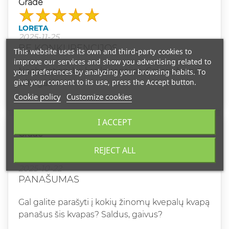
Grade
LORETA
2025-11-25
BE KONKURENCIJOS
This website uses its own and third-party cookies to
improve our services and show you advertising related to
Neabejotinai be konkurencijos. Gaivus, švarus,
your preferences by analyzing your browsing habits. To
give your consent to its use, press the Accept button.
stilingas.
Cookie policy
Customize cookies
I ACCEPT
Grade
REJECT ALL
VAIDA
2025-10-22
PANAŠUMAS
Gal galite parašyti į kokių žinomų kvepalų kvapą
panašus šis kvapas? Saldus, gaivus?