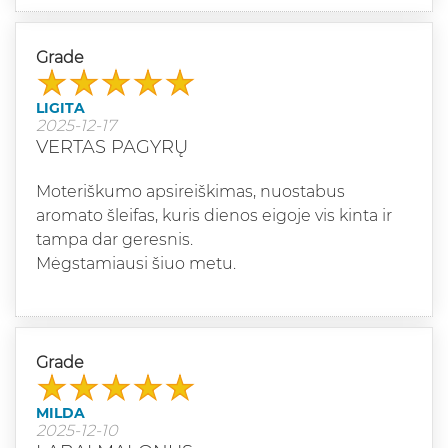
Grade
LIGITA
2025-12-17
VERTAS PAGYRŲ
Moteriškumo apsireiškimas, nuostabus
aromato šleifas, kuris dienos eigoje vis kinta ir
tampa dar geresnis.
Mėgstamiausi šiuo metu.
Grade
MILDA
2025-12-10