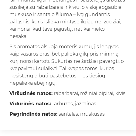
susilieja su rabarbarais ir kiviu, o viską apgaubia
muskuso ir santalo šiluma – lyg gundantis
žvilgsnis, kuris išlieka mintyse ilgiau nei žodžiai,
kai norisi, kad tave pajustų, net kai nieko
nesakai...
Šis aromatas alsuoja moteriškumu, jis lengvas
kaip vasaros oras, bet palieka gilų prisiminimą,
kurį norisi kartoti. Sukurtas ne širdžiai pavergti, o
kvėpavimui sulaikyti. Tai kvapas toms, kurios
nesistengia būti pastebėtos – jos tiesiog
nepalieka abejingų.
Viršutinės natos:
rabarbarai, rožiniai pipirai, kivis
Vidurinės natos:
arbūzas, jazminas
Pagrindinės natos:
santalas, muskusas