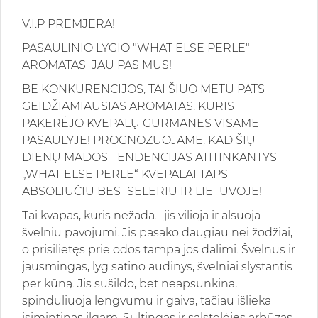
V.I.P PREMJERA!
PASAULINIO LYGIO "WHAT ELSE PERLE"
AROMATAS JAU PAS MUS!
BE KONKURENCIJOS, TAI ŠIUO METU PATS
GEIDŽIAMIAUSIAS AROMATAS, KURIS
PAKERĖJO KVEPALŲ GURMANES VISAME
PASAULYJE! PROGNOZUOJAME, KAD ŠIŲ
DIENŲ MADOS TENDENCIJAS ATITINKANTYS
„WHAT ELSE PERLE“ KVEPALAI TAPS
ABSOLIUČIU BESTSELERIU IR LIETUVOJE!
Tai kvapas, kuris nežada... jis vilioja ir alsuoja
švelniu pavojumi. Jis pasako daugiau nei žodžiai,
o prisilietęs prie odos tampa jos dalimi. Švelnus ir
jausmingas, lyg satino audinys, švelniai slystantis
per kūną. Jis sušildo, bet neapsunkina,
spinduliuoja lengvumu ir gaiva, tačiau išlieka
įsimintinas ilgam. Sultingas ir salstelėjęs arbūzas