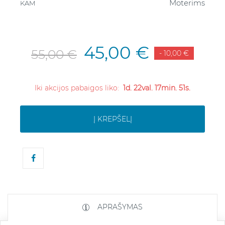
Moterims
KAM
45,00 €
55,00 €
- 10,00 €
Iki akcijos pabaigos liko:
1d. 22val. 17min. 51s.
Į KREPŠELĮ
APRAŠYMAS