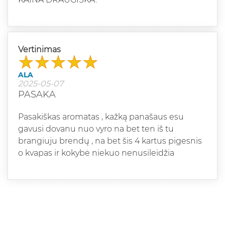
Vertinimas
ALA
2025-05-07
PASAKA
Pasakiškas aromatas , kažką panašaus esu
gavusi dovanu nuo vyro na bet ten iš tu
brangiuju brendų , na bet šis 4 kartus pigesnis
o kvapas ir kokybė niekuo nenusileidžia