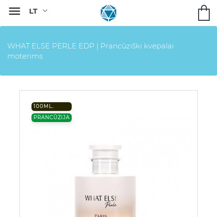

WHAT ELSE PERLE EDP | Prancūziški kvepalai
moterims
100ML.
PRANCŪZIJA