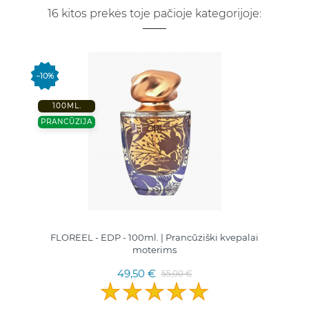
16 kitos prekės toje pačioje kategorijoje:
−10%
100ML.
PRANCŪZIJA
FLOREEL - EDP - 100ml. | Prancūziški kvepalai
moterims
49,50 €
55,00 €