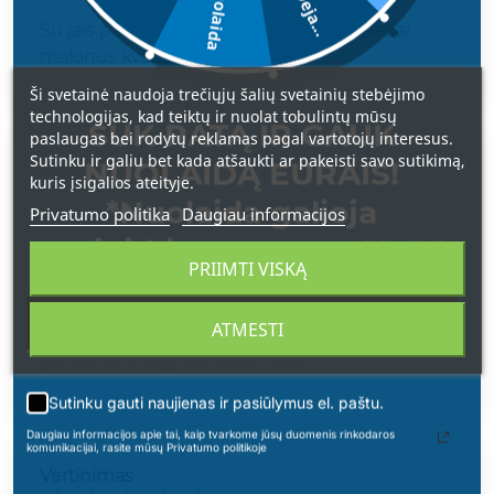
5€ nuolaida
Deja...
Su jais pasikvepinusi jaučiuosi puikiai, labai
malonus kvapas
Ši svetainė naudoja trečiųjų šalių svetainių stebėjimo
technologijas, kad teiktų ir nuolat tobulintų mūsų
SUK RATĄ IR GAUK
paslaugas bei rodytų reklamas pagal vartotojų interesus.
Sutinku ir galiu bet kada atšaukti ar pakeisti savo sutikimą,
NUOLAIDĄ EURAIS!
Vertinimas
kuris įsigalios ateityje.
*Nuolaida galioja
Privatumo politika
Daugiau informacijos
DANUTE B
2025-12-02
apsipirkimams nuo 49 € !
LABA DIENA.
PRIIMTI VISKĄ
Greitas pristatymas.
ATMESTI
Kvapas kerintis. Dovanėlių gavau
Ačiu Burkalifa❤️. Sėkmės jums.
Sutinku gauti naujienas ir pasiūlymus el. paštu.
Daugiau informacijos apie tai, kaip tvarkome jūsų duomenis rinkodaros
komunikacijai, rasite mūsų Privatumo politikoje
Vertinimas