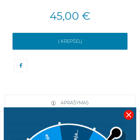
45,00 €
Į KREPŠELĮ
APRAŠYMAS
ARBRE DE NUIT — kvepalai moteriai, kuri gimė
būti pastebėta. Tai maža moteriška paslaptis,
Deja...
atitinkanti 2026 metų mados „klyksmą“.