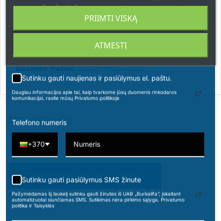
apsipirkimams nuo 49 € !
Viršutinės natos:
bergamotė, persikas, juodieji
PRIIMTI VISKĄ
serbentai, kokosas, karamelė
Širdies natos:
baltoji mediena, kipriolis, rožė,
ATMESTI
osmantas, smilkalai
Bazinės natos:
vanilė, muskusas
Sutinku gauti naujienas ir pasiūlymus el. paštu.
Daugiau informacijos apie tai, kaip tvarkome jūsų duomenis rinkodaros
komunikacijai, rasite mūsų Privatumo politikoje
ATSILIEPIMAI
Telefono numeris
+370
PARAŠYKITE SAVO ATSILIEPIMĄ
Sutinku gauti pasiūlymus SMS žinute
Pažymėdamas šį laukelį sutinku gauti žinutes iš UAB „Burkalifa“, įskaitant
automatizuotai siunčiamas SMS. Sutikimas nėra pirkimo sąlyga. Privatumo
politika ir Taisyklės