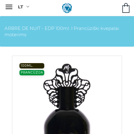

ARBRE DE NUIT - EDP 100ml. I Prancūziški kvepalai
moterims
100ML.
PRANCŪZIJA