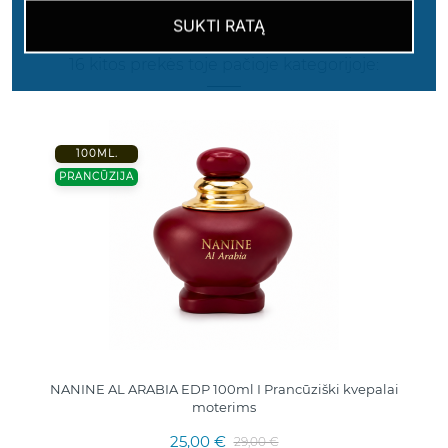
SUKTI RATĄ
16 kitos prekės toje pačioje kategorijoje:
100ML.
PRANCŪZIJA
NANINE AL ARABIA EDP 100ml I Prancūziški kvepalai
moterims
25,00 €
29,00 €