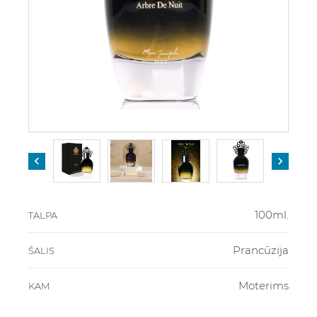


100ml.
TALPA
Prancūzija
ŠALIS
Moterims
KAM