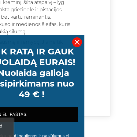
kreminį, šiltą atspalvį – lyg
ta grietinėlė ir pistacijos
s, bet kartu raminantis,
uso ir medienos šleifas, kuris
ukią šilumą.
jausmą ir ramybę. Jis ne tik
K RATĄ IR GAUK
OLAIDĄ EURAIS!
Nuolaida galioja
sipirkimams nuo
49 € !
ad
nku gauti naujienas ir pasiūlymus el.