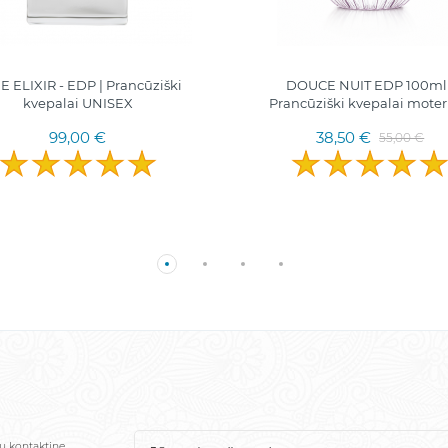
E ELIXIR - EDP | Prancūziški
DOUCE NUIT EDP 100ml 
kvepalai UNISEX
Prancūziški kvepalai mote
99,00 €
38,50 €
55,00 €
sų kontaktinę