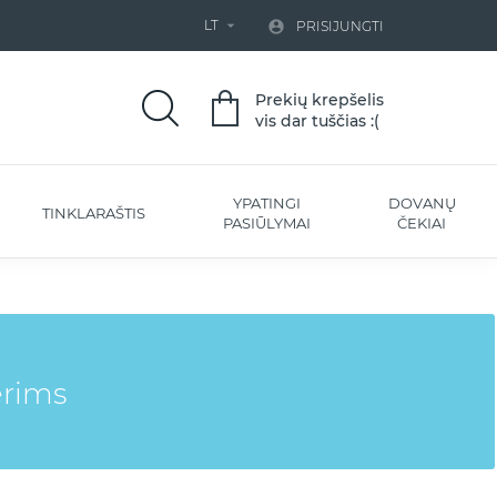
LT


PRISIJUNGTI
Prekių krepšelis
vis dar tuščias :(
YPATINGI
DOVANŲ
TINKLARAŠTIS
PASIŪLYMAI
ČEKIAI
erims