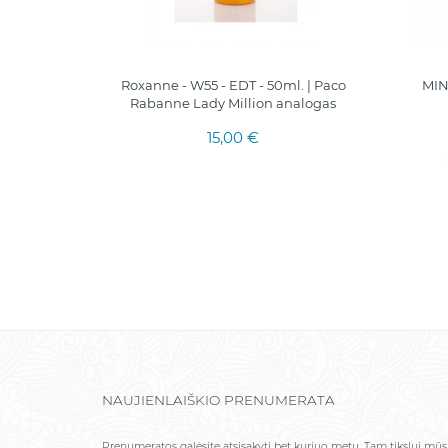
EDP 100
Roxanne - W55 - EDT - 50ml. | Paco
MIN
analogas
Rabanne Lady Million analogas
15,00 €
NAUJIENLAIŠKIO PRENUMERATA
Prenumeratos galėsite atsisakyti bet kuriuo metu. Tam tikslui mū