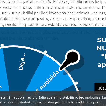
oras. Kartu su jais atsiskleidžia kokosas, suteikdamas kvapui 
. Vidurinės natos – tikra saldumo ir jaukumo simfonija. Plak
kstūrą, kurią subtiliai papildo levandos prisilietimas – gaivu
 naktį ir lėtą pasimėgavimą akimirka. Kvapą užbaigia musk
 prisilietimą, tarsi lėtai gęstantis židinys, skleidžiantis ja
 kuris tarsi švelnus prisiglaudimas, suteikiantis komforto 
SU
 sielą švelnia, prabangia ramybe.
NU
eninė jaukumo akimirka.
riaušė, bergamotė
*
Deja...
da
lė, pistacijos, levanda
ap
2€ nuolaida
s, medienos natos
vetainė naudoja trečiųjų šalių svetainių stebėjimo technologijas, k
tų ir nuolat tobulintų mūsų paslaugas bei rodytų reklamas pagal
Suti