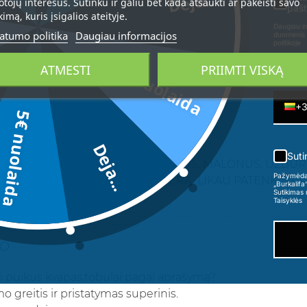
Deja...
otojų interesus. Sutinku ir galiu bet kada atšaukti ar pakeisti savo
pašt
kimą, kuris įsigalios ateityje.
Daugiau in
atumo politika
Daugiau informacijos
duomenis 
politikoje
3€ nuolaida
ATMESTI
PRIIMTI VISKĄ
Telefon
+
5€ nuolaida
NTIS
Deja...
Suti
IŠSKIRTINIS KVAPAS, ŠILTAS, JAUKUS, MALONUS, UŽBUR
Pažymėdama
LABAI GREITAI, KAINA SUPER GERA, LIKAU PATENKINTA
„Burkalifa
Sutikimas 
Taisyklės
IO
ai puikus kvapas,tobulai pagal aprašymą?
 greitis ir pristatymas superinis.