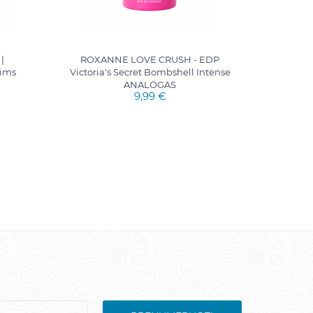
|
ROXANNE LOVE CRUSH - EDP
NANIN
rims
Victoria's Secret Bombshell Intense
Pranc
ANALOGAS
9,99 €