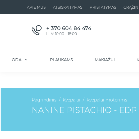
APIE MUS
ATSISKAITYMAS
PRISTATYMAS
GRĄŽIN
+ 370 604 84 474
I - V: 10:00 - 18:00
ODAI
PLAUKAMS
MAKIAŽUI
K
Pagrindinis
Kvepalai
Kvepalai moterims
NANINE PISTACHIO - EDP - 