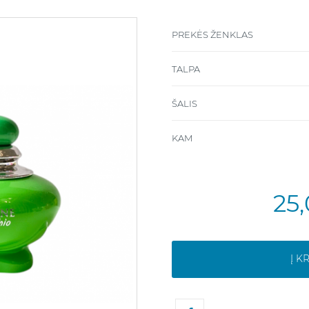
PREKĖS ŽENKLAS
TALPA
ŠALIS
KAM
25
Į K