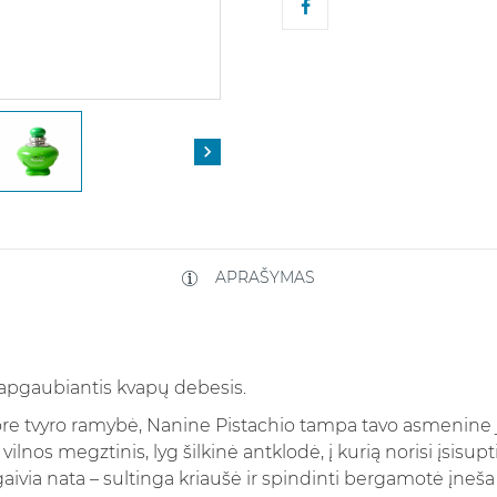

APRAŠYMAS
r apgaubiantis kvapų debesis.
o ore tvyro ramybė, Nanine Pistachio tampa tavo asmenine
ilnos megztinis, lyg šilkinė antklodė, į kurią norisi įsisupti
aivia nata – sultinga kriaušė ir spindinti bergamotė įneša