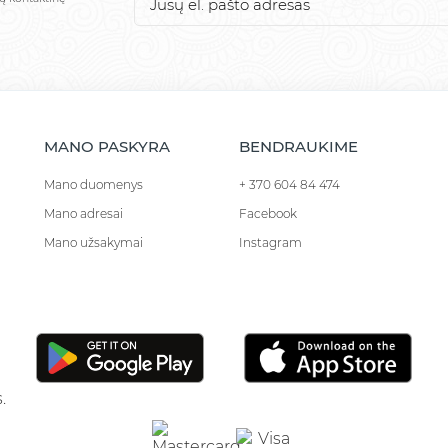
MANO PASKYRA
BENDRAUKIME
Mano duomenys
+ 370 604 84 474
Mano adresai
Facebook
Mano užsakymai
Instagram
.