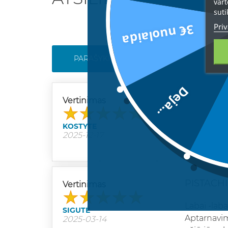
vart
suti
Priv
3€ nuolaida
PARAŠYKITE SAVO ATSILIEPIMĄ
Deja...
UŽBURIA
Vertinimas
GERAS IR 
KOSTYTE
PRISTATĖ 
2025-12-17
PISTACH
Vertinimas
Labai -lab
SIGUTĖ
Aptarnavimo
2025-03-14