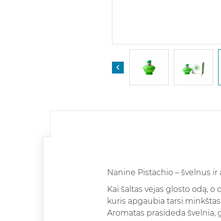

Nanine Pistachio – švelnus i
Kai šaltas vėjas glosto odą, 
kuris apgaubia tarsi minkštas v
Aromatas prasideda švelnia, g