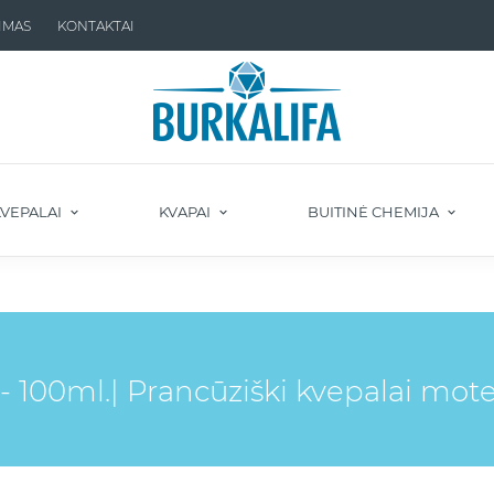
IMAS
KONTAKTAI
VEPALAI
KVAPAI
BUITINĖ CHEMIJA
100ml.| Prancūziški kvepalai mot