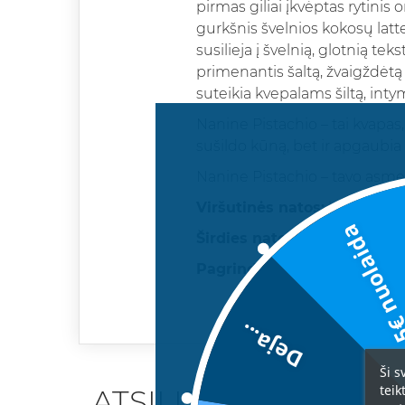
pirmas giliai įkvėptas rytinis 
gurkšnis švelnios kokosų latte
susilieja į švelnią, glotnią te
primenantis šaltą, žvaigždėtą
suteikia kvepalams šiltą, intymų
Nanine Pistachio – tai kvapas,
sušildo kūną, bet ir apgaubia
Nanine Pistachio – tavo asm
Viršutinės natos:
kokosas, k
5€ nuolai
Širdies natos:
plakta grietinė
Pagrindinės natos:
muskusa
Deja...
Ši s
teik
ATSILIEPIMAI