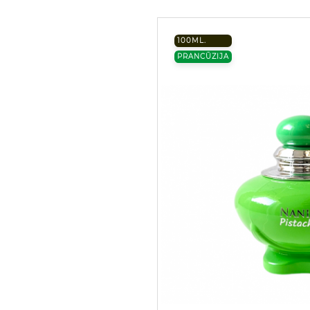
100ML.
PRANCŪZIJA