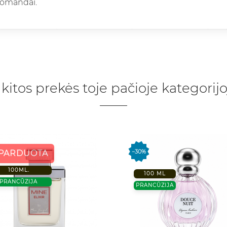
komandai.
 kitos prekės toje pačioje kategorijo
−30%
ŠPARDUOTA
100ML.
100 ML
PRANCŪZIJA
PRANCŪZIJA