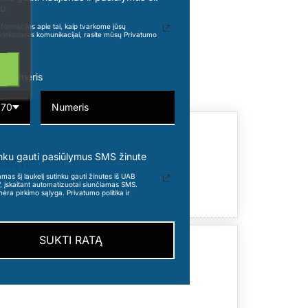
u.
formacijos apie tai, kaip tvarkome jūsų
rinkodaros komunikacijai, rasite mūsų Privatumo
o numeris
370
nku gauti pasiūlymus SMS žinute
IANTIS.
s šį laukelį sutinku gauti žinutes iš UAB
“, įskaitant automatizuotai siunčiamas SMS.
nėra pirkimo sąlyga. Privatumo politika ir
SUKTI RATĄ