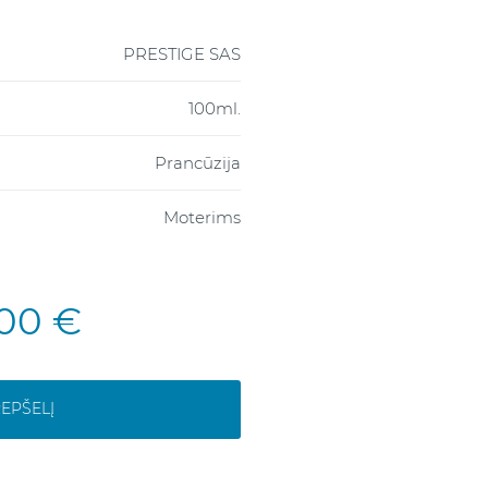
PRESTIGE SAS
100ml.
Prancūzija
Moterims
,00 €
REPŠELĮ