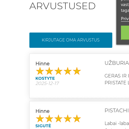
ARVUSTUSED
vast
taga
Priv
KIRJUTAGE OMA ARVUSTUS
UŽBURIA
Hinne
GERAS IR 
KOSTYTE
PRISTATĖ 
2025-12-17
PISTACH
Hinne
Labai -lab
SIGUTĖ