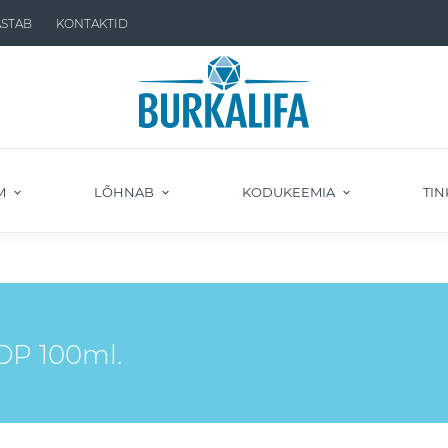
ASTAB
KONTAKTID
M
LÕHNAB
KODUKEEMIA
TIN
DP 100ml.