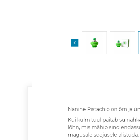

Nanine Pistachio on õrn ja üm
Kui külm tuul paitab su nahk
lõhn, mis mähib sind endass
magusale soojusele alistuda