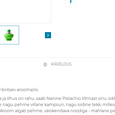

KIRJELDUS
britsev aroomipilv.
a ja õhus on rahu, saab Nanine Pistachio lõhnast sinu isi
e nagu pehme villane kampsun, nagu siidine tekk, milles
. Aroom algab pehme, värskendava noodiga - mahlane pir