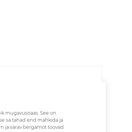
klik mugavusoaas. See on
se sa tahad end mähkida ja
n ja särav bergamot toovad