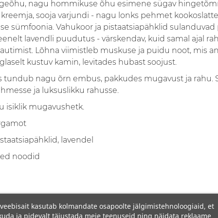
hingeõhu, nagu hommikuse õhu esimene sügav hingetõ
kreemja, sooja varjundi - nagu lonks pehmet kookoslatt
e sümfoonia. Vahukoor ja pistaatsiapähklid sulanduvad
eenelt lavendli puudutus - värskendav, kuid samal ajal r
nautimist. Lõhna viimistleb muskuse ja puidu noot, mis a
laselt kustuv kamin, levitades hubast soojust.
is tundub nagu õrn embus, pakkudes mugavust ja rahu. Se
hmesse ja luksuslikku rahusse.
u isiklik mugavushetk.
ergamot
staatsiapähklid, lavendel
ed noodid
veebisait kasutab kolmandate osapoolte jälgimistehnoloogiaid, et
uda ja pidevalt täiustada meie teenuseid ning näidata reklaame