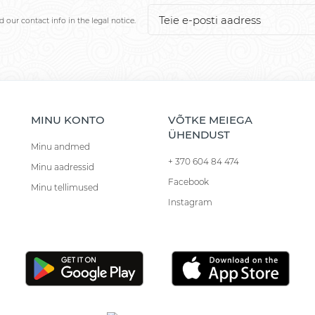
our contact info in the legal notice.
MINU KONTO
VÕTKE MEIEGA
ÜHENDUST
Minu andmed
+ 370 604 84 474
Minu aadressid
Facebook
Minu tellimused
Instagram