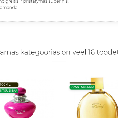
 greitis ir pristatymas superinis.
komandai.
amas kategoorias on veel 16 toodet
100ML.
PRANTSUSMAA
ANTSUSMAA