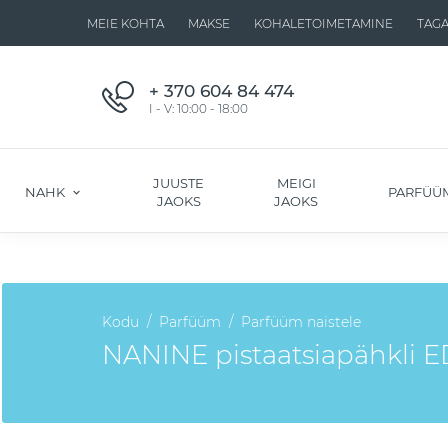
MEIE KOHTA
MAKSE
KOHALETOIMETAMINE
TAG
+ 370 604 84 474
I - V: 10:00 - 18:00
JUUSTE
MEIGI
NAHK
PARFÜÜ
JAOKS
JAOKS
Kodu
Parfüüm
Parfüüm naistele
NANINE pistaatsiapähkli E