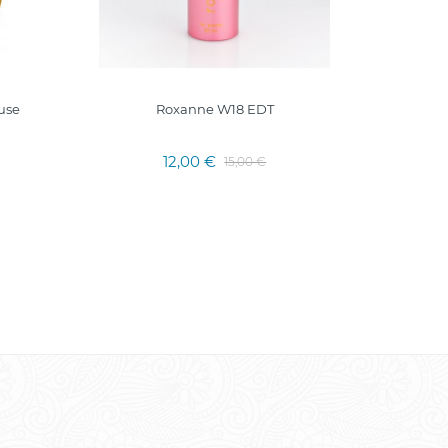
use
Roxanne W18 EDT
IMPRE
Pranc
12,00 €
15,00 €