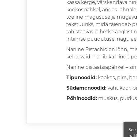
kaasa kerge, värskendava 
kookospähkel, andes lõhnale 
tõeline magususe ja mugavus
tekstuuriks, mida täiendab p
tähistaevas ja hetke aeglast 
intiimse puudutuse, nagu aeg
Nanine Pistachio on lõhn, m
keha, vaid mähib ka hinge pe
Nanine pistaatsiapähkel – sin
Tipunoodid:
kookos, pirn, b
Südamenoodid:
vahukoor, pi
Põhinoodid:
muskus, puidus
See 
pakk