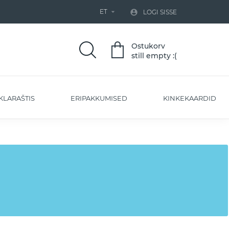
ET


LOGI SISSE
Ostukorv
still empty :(
KLARAŠTIS
ERIPAKKUMISED
KINKEKAARDID