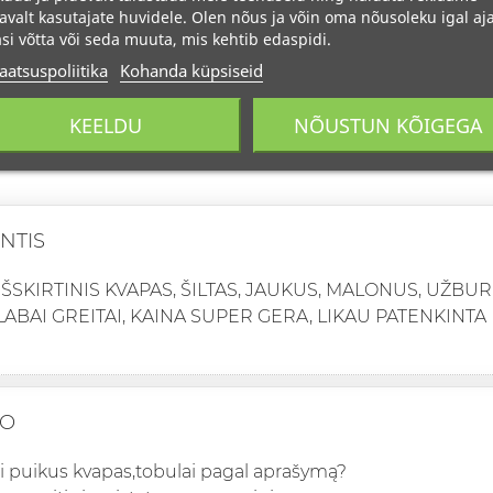
avalt kasutajate huvidele. Olen nõus ja võin oma nõusoleku igal aja
si võtta või seda muuta, mis kehtib edaspidi.
aatsuspoliitika
Kohanda küpsiseid
KEELDU
NÕUSTUN KÕIGEGA
NTIS
IŠSKIRTINIS KVAPAS, ŠILTAS, JAUKUS, MALONUS, UŽBUR
LABAI GREITAI, KAINA SUPER GERA, LIKAU PATENKINTA
IO
ai puikus kvapas,tobulai pagal aprašymą?