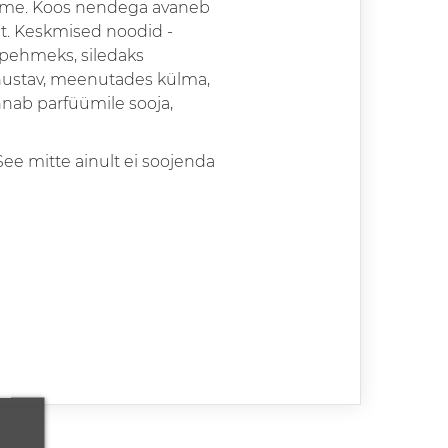
mme. Koos nendega avaneb
et. Keskmised noodid -
 pehmeks, siledaks
ahustav, meenutades külma,
nnab parfüümile sooja,
e mitte ainult ei soojenda