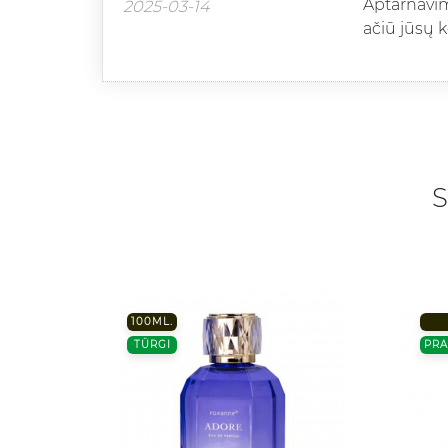
Aptarnavimo
2025-03-14
ačiū jūsų 
S
100ML.
TÜRGI
PR