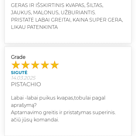
GERAS IR IŠSKIRTINIS KVAPAS, ŠILTAS,
JAUKUS, MALONUS, UŽBURIANTIS.
PRISTATĖ LABAI GREITAI, KAINA SUPER GERA,
LIKAU PATENKINTA
Grade
SIGUTĖ
14.03.2025
PISTACHIO
Labai -labai puikus kvapas,tobulai pagal
aprašymą?
Aptarnavimo greitis ir pristatymas superinis.
ačiū jūsų komandai.