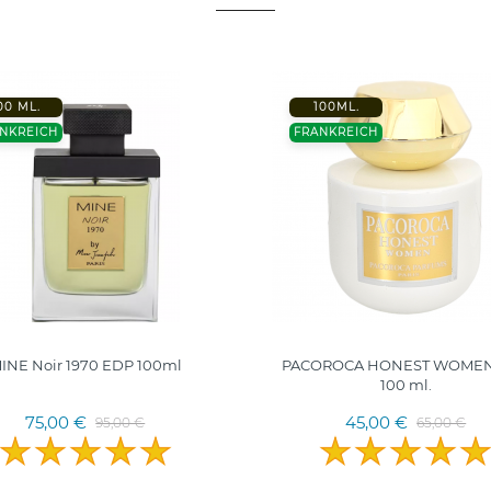
00 ML.
100ML.
NKREICH
FRANKREICH
INE Noir 1970 EDP 100ml
PACOROCA HONEST WOMEN
100 ml.
75,00 €
45,00 €
95,00 €
65,00 €