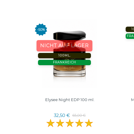
1
-50%
FRA
NICHT AUF LAGER
100ML.
FRANKREICH
50 ml.
Elysee Night EDP 100 ml.
M
32,50 €
65,00 €