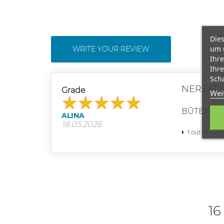
Dies
um 
WRITE YOUR REVIEW
Ihre
Ihre
Scha
NEREALU
Grade
Wei
BŪTENT TA
ALINA
18.05.2026
1 out of 1 pe
16