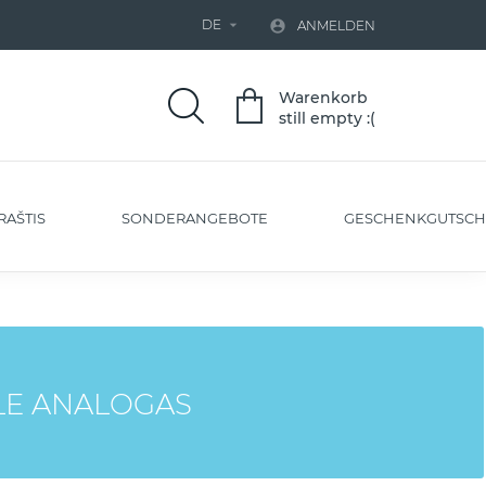
DE


ANMELDEN
Warenkorb
still empty :(
RAŠTIS
SONDERANGEBOTE
GESCHENKGUTSCH
LE ANALOGAS