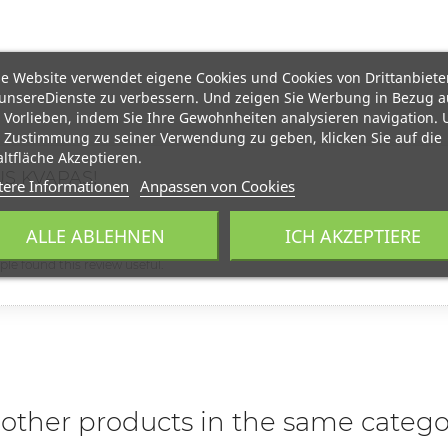
e Website verwendet eigene Cookies und Cookies von Drittanbiete
unsereDienste zu verbessern. Und zeigen Sie Werbung in Bezug a
 Vorlieben, indem Sie Ihre Gewohnheiten analysieren navigation.
 Zustimmung zu seiner Verwendung zu geben, klicken Sie auf die
ltfläche Akzeptieren.
S KVAPAS!
tere Informationen
Anpassen von Cookies
I, KO IR NORĖJAU!
ALLE ABLEHNEN
ICH AKZEPTIERE
ople found this review useful.
 other products in the same catego