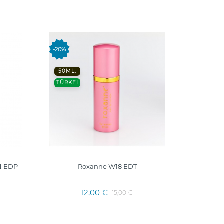
-20%
-20%
50ML.
50 ML.
TÜRKEI
TÜRKE
 EDP
Roxanne W18 EDT
12,00 €
15,00 €