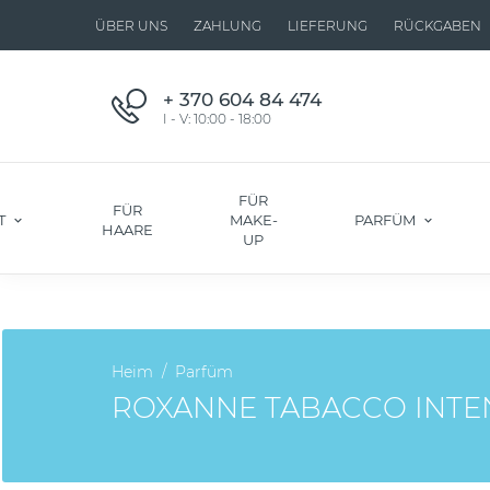
ÜBER UNS
ZAHLUNG
LIEFERUNG
RÜCKGABEN
+ 370 604 84 474
I - V: 10:00 - 18:00
FÜR
FÜR
T
MAKE-
PARFÜM
HAARE
UP
Heim
Parfüm
ROXANNE TABACCO INTEN