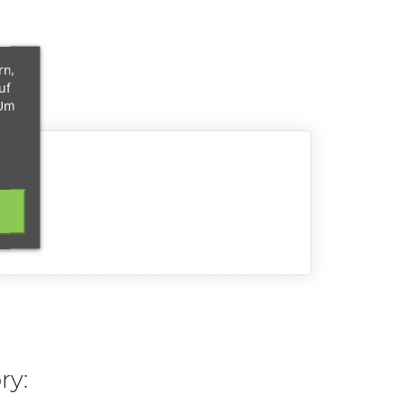
rn,
uf
 Um
ry: