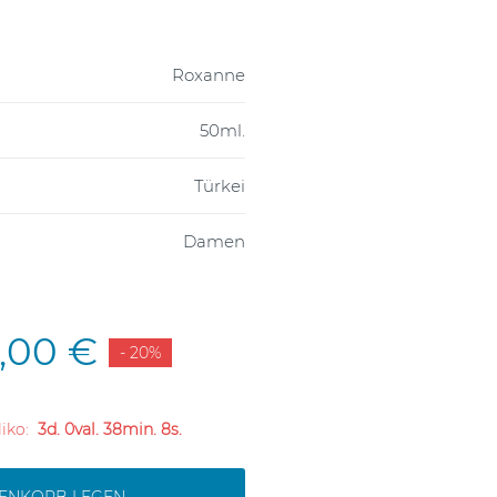
Roxanne
50ml.
Türkei
Damen
2,00 €
- 20%
 liko:
3d. 0val. 38min. 7s.