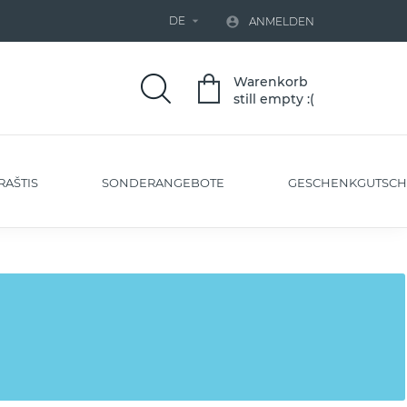
DE


ANMELDEN
Warenkorb
still empty :(
RAŠTIS
SONDERANGEBOTE
GESCHENKGUTSCH