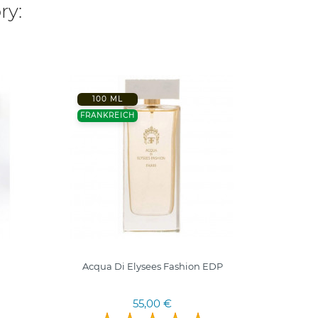
ry:
100 ML
-20%
FRANKREICH
50 ML
TÜRKE
Acqua Di Elysees Fashion EDP
55,00 €