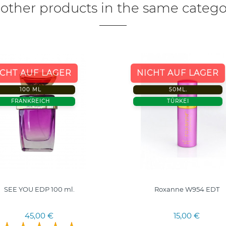
 other products in the same catego
ICHT AUF LAGER
NICHT AUF LAGER
100 ML
50ML.
FRANKREICH
TÜRKEI
SEE YOU EDP 100 ml.
Roxanne W954 EDT
45,00 €
15,00 €