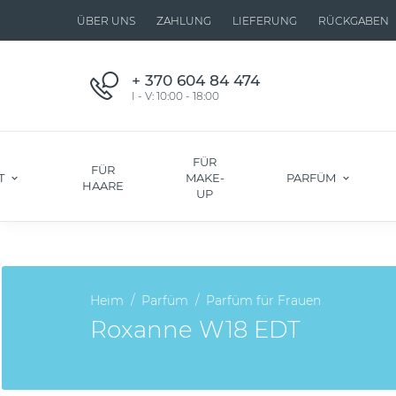
ÜBER UNS
ZAHLUNG
LIEFERUNG
RÜCKGABEN
+ 370 604 84 474
I - V: 10:00 - 18:00
FÜR
FÜR
T
MAKE-
PARFÜM
HAARE
UP
Heim
Parfüm
Parfüm für Frauen
Roxanne W18 EDT