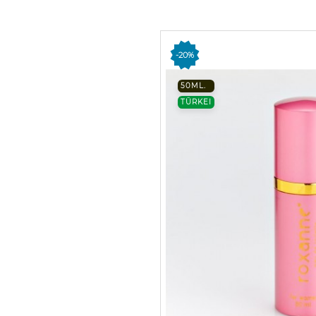
-20%
50ML.
TÜRKEI