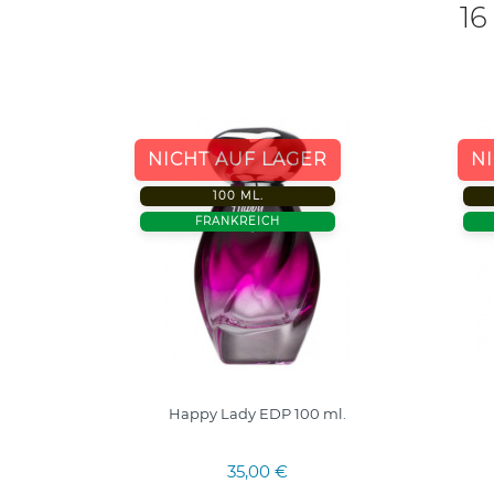
16
R
NICHT AUF LAGER
N
100 ML.
FRANKREICH
T
Happy Lady EDP 100 ml.
35,00 €