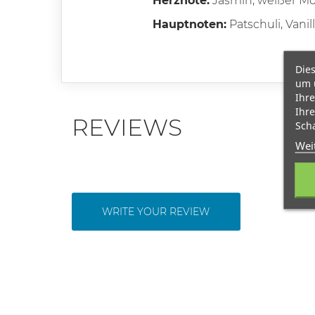
Herznote:
Jasmin, weißer M
Hauptnoten:
Patschuli, Vanil
Dies
um 
Ihre
Ihre
REVIEWS
Scha
Wei
WRITE YOUR REVIEW