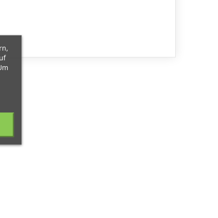
rn,
uf
 Um