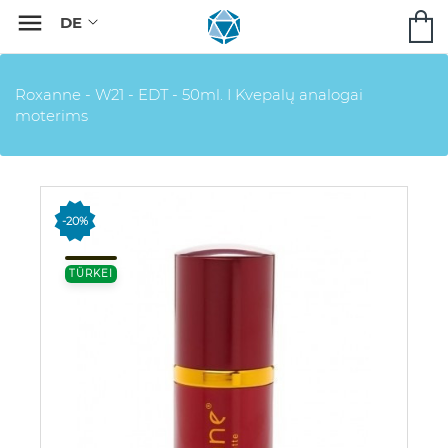

Roxanne - W21 - EDT - 50ml. I Kvepalų analogai
moterims
-20%
TÜRKEI