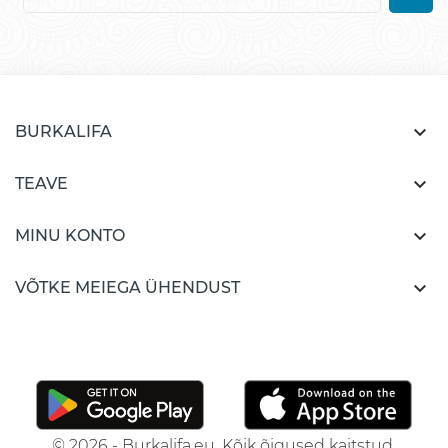

BURKALIFA

TEAVE

MINU KONTO

VÕTKE MEIEGA ÜHENDUST
© 2026 - Burkalifa.eu. Kõik õigused kaitstud.