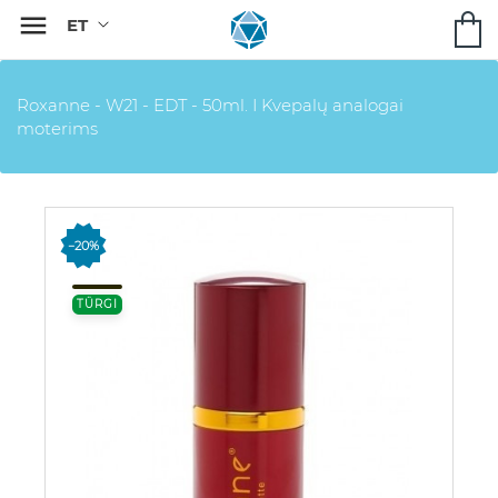

Roxanne - W21 - EDT - 50ml. I Kvepalų analogai
moterims
−20%
TÜRGI