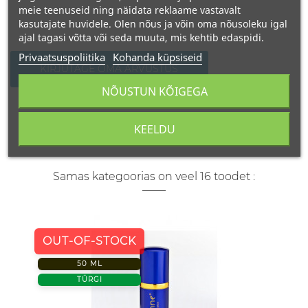
meie teenuseid ning näidata reklaame vastavalt
kasutajate huvidele. Olen nõus ja võin oma nõusoleku igal
ajal tagasi võtta või seda muuta, mis kehtib edaspidi.
Privaatsuspoliitika
Kohanda küpsiseid
KIRJUTAGE OMA ARVUSTUS
NÕUSTUN KÕIGEGA
KEELDU
Samas kategoorias on veel 16 toodet :
OUT-OF-STOCK
50 ML
TÜRGI